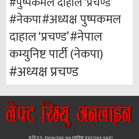
#पुष्पकमल दाहाल ‘प्रचण्ड’
#अध्यक्ष पुष्पकमल
#नेकपा
#नेपाल
दाहाल ‘प्रचण्ड’
कम्युनिष्ट पार्टी (नेकपा)
#अध्यक्ष प्रचण्ड
सु.वि.द.नं.: १७५७/०७६-७७ (साविक ४४२/०७३-०७४)