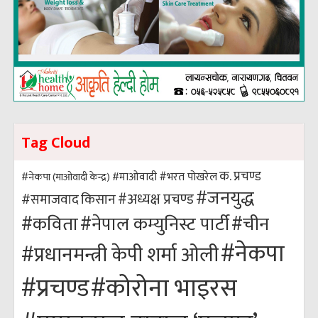
Tag Cloud
क. प्रचण्ड
#भरत पोखरेल
#नेकपा (माओवादी केन्द्र)
#माओवादी
#जनयुद्ध
#अध्यक्ष प्रचण्ड
किसान
#समाजवाद
#कविता
#नेपाल कम्युनिस्ट पार्टी
#चीन
#नेकपा
#प्रधानमन्त्री केपी शर्मा ओली
#कोरोना भाइरस
#प्रचण्ड