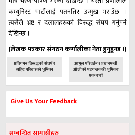
मात्रै भरण-पोषण गरेको देखिन्छ । यस्तो प्रणालीले
कम्युनिस्ट पार्टीलाई पतनतिर उन्मुख गराउँछ ।
त्यसैले भ्रष्ट र दलालहरुको विरुद्ध संघर्ष गर्नुपर्ने
देखिन्छ ।
(लेखक पत्रकार संगठन कर्णालीका नेता हुनुहुन्छ ।)
पछिल्लाे
अघिल्लाे
प्रतिगमन विरूद्धको संघर्ष र
आमूल परिवर्तन र प्रधानमन्त्री
-
-
सहिद परिवारको भूमिका
ओलीको षडयन्त्रकारी भूमिकाः
एक चर्चा
Give Us Your Feedback
सम्बन्धित सामाग्रीहरु