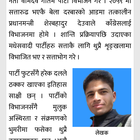
नेता वामदेव गौतम पार्टी विभाजन गरे । २०५९ मा
सत्तारुढ भएकै बेला दरबारको आडमा तत्कालीन
प्रधानमन्त्री शेरबहादुर देउवाले काँग्रेसलाई
विभाजनमा होमे । शान्ति प्रक्रियापछि उदाएका
मधेसवादी पार्टीहरु सत्ताकै लागि थुप्रै शृङ्खलामा
विभाजित भए र सत्ताभोग गरे ।
पार्टी फुटसँगै हरेक दलले
ठक्कर खाएका इतिहास
साक्षी छन्‌ । पार्टीको
विभाजनसँगै मुलुक
अस्थिरता र संक्रमणको
भुमरीमा फसेका थुप्रै
लेखक