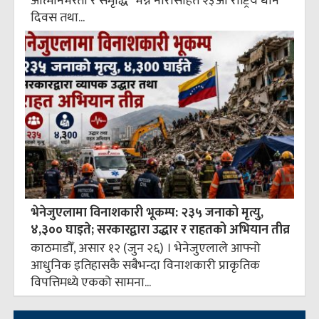
आत्मनिर्भरता र समृद्धि" भन्ने नारासहित २३औँ राष्ट्रिय धान
दिवस तथा...
भेनेजुएलामा विनाशकारी भूकम्प: २३५ जनाको मृत्यु,
४,३०० घाइते; सरकारद्वारा उद्धार र राहतको अभियान तीव्र
काठमाडौँ, असार १२ (जुन २६) । भेनेजुएलाले आफ्नो
आधुनिक इतिहासकै सबैभन्दा विनाशकारी प्राकृतिक
विपत्तिमध्ये एकको सामना...