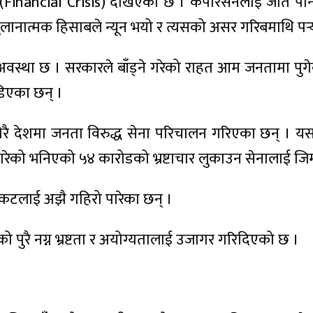
 (Financial Crisis) देखिएको छ । कर्पोरेसनलाई जति पनि 
 तुलानात्मक हिसाबले न्यून भयो र त्यसको असर गरिबमाथि पर्‍
 अवस्था छ । सरकारले बाँड्ने गरेको राहत आम जनतामा पुगे
िएका छन् ।
न धेरै देशमा जनता विरुद्ध सेना परिचालन गरिएका छन् । य
मा गरेको भनिएको ५४ कारोडको भ्रष्टाचार लुकाउन सेनालाई ज
संकटलाई अझै गहिरो पारेका छन् ।
वको पुरै नग्न भ्रष्टता र अयोग्यतालाई उजागर गरिदिएको छ ।