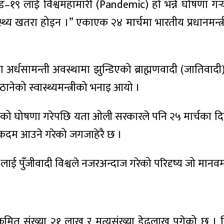
–१९ लाई विश्वमहामारी (Pandemic) हो भन्ने घोषणा गर्
ास्थ्य खतरा होइन ।” एकाएक २४ मार्चमा भारतीय प्रधानमन्
 अर्धसामन्ती अवस्थामा झुन्डिएको ब्राह्मणवादी (जाति
नेको स्वास्थ्यमन्त्रीको भनाइ आयो ।
ो घोषणा गरेपछि यता ओली सरकारले पनि २५ मार्चका दिन
कदम आउने गरेको जगजाहेरै छ ।
ुँजीवादी विश्वले नजरअन्दाज गरेको परिदृष्य जो मानवमात्रले
क्रमित संख्या २१ लाख र मृत्युसंख्या डेढलाख पुगेको छ 