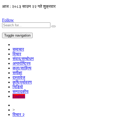
आज : २०८३ साउन २२ गते शुक्रवार
Follow
Toggle navigation
समाचार
विचार
संवाद/सम्बोधन
अन्तर्राष्ट्रिय
कला/साहित्य
समीक्षा
दस्तावेज
कृषि/पर्यावरण
भिडियो
सम्पादकीय
English
>
विचार २