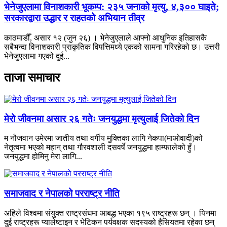
भेनेजुएलामा विनाशकारी भूकम्प: २३५ जनाको मृत्यु, ४,३०० घाइते;
सरकारद्वारा उद्धार र राहतको अभियान तीव्र
काठमाडौँ, असार १२ (जुन २६) । भेनेजुएलाले आफ्नो आधुनिक इतिहासकै
सबैभन्दा विनाशकारी प्राकृतिक विपत्तिमध्ये एकको सामना गरिरहेको छ। उत्तरी
भेनेजुएलामा गएको दुई...
ताजा समाचार
मेरो जीवनमा असार २६ गतेः जनयुद्धमा मृत्युलाई जितेको दिन
म नौजवान उमेरमा जातीय तथा वर्गीय मुक्तिका लागि नेकपा(माओवादी)को
नेतृत्वमा भएको महान् तथा गौरवशाली दसवर्षे जनयुद्धमा हाम्फालेको हुँ।
जनयुद्धमा होमिनु मेरा लागि...
समाजवाद र नेपालको परराष्ट्र नीति
अहिले विश्वमा संयुक्त राष्ट्रसंघमा आबद्ध भएका १९५ राष्ट्रहरू छन् । यिनमा
दुई राष्ट्रहरू प्यालेष्टाइन र भेटिकन पर्यवक्षक सदस्यको हैसियतमा रहेका छन्