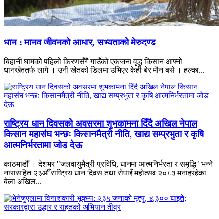
धान : मानव जीवनको आधार, सभ्यताको मेरुदण्ड
बिहानी घामको पहिलो किरणसँगै गाउँको एकजना वृद्ध किसान आफ्नो
धानखेततर्फ लागे । उनी खेतको डिलमा उभिएर केही बेर मौन बसे । हल्का...
राष्ट्रिय धान दिवसको अवसरमा शुभकामना दिँदै अखिल नेपाल
किसान महासंघ भन्छः किसानमैत्री नीति, खाद्य सम्प्रभुता र कृषि
आत्मनिर्भरतामा जोड देऊ
काठमाडौँ । देशभर "जलवायुमैत्री प्रविधि, धानमा आत्मनिर्भरता र समृद्धि" भन्ने
नारासहित २३औँ राष्ट्रिय धान दिवस तथा रोपाइँ महोत्सव २०८३ मनाइरहेका
बेला अखिल...