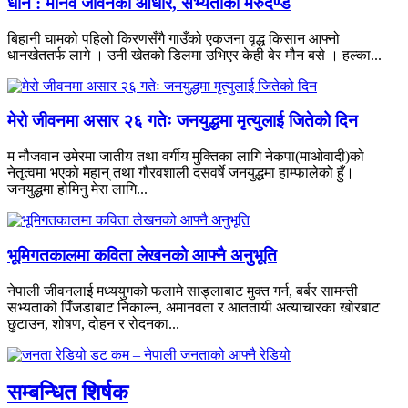
धान : मानव जीवनको आधार, सभ्यताको मेरुदण्ड
बिहानी घामको पहिलो किरणसँगै गाउँको एकजना वृद्ध किसान आफ्नो
धानखेततर्फ लागे । उनी खेतको डिलमा उभिएर केही बेर मौन बसे । हल्का...
मेरो जीवनमा असार २६ गतेः जनयुद्धमा मृत्युलाई जितेको दिन
म नौजवान उमेरमा जातीय तथा वर्गीय मुक्तिका लागि नेकपा(माओवादी)को
नेतृत्वमा भएको महान् तथा गौरवशाली दसवर्षे जनयुद्धमा हाम्फालेको हुँ।
जनयुद्धमा होमिनु मेरा लागि...
भूमिगतकालमा कविता लेखनको आफ्नै अनुभूति
नेपाली जीवनलाई मध्ययुगको फलामे साङ्लाबाट मुक्त गर्न, बर्बर सामन्ती
सभ्यताको पिँजडाबाट निकाल्न, अमानवता र आततायी अत्याचारका खोरबाट
छुटाउन, शोषण, दोहन र रोदनका...
सम्बन्धित शिर्षक