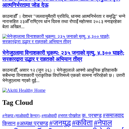
आत्मनिर्भरतामा जोड देऊ
काठमाडौँ । देशभर "जलवायुमैत्री प्रविधि, धानमा आत्मनिर्भरता र समृद्धि" भन्ने
नारासहित २३औँ राष्ट्रिय धान दिवस तथा रोपाइँ महोत्सव २०८३ मनाइरहेका
बेला अखिल...
भेनेजुएलामा विनाशकारी भूकम्प: २३५ जनाको मृत्यु, ४,३०० घाइते;
सरकारद्वारा उद्धार र राहतको अभियान तीव्र
काठमाडौँ, असार १२ (जुन २६) । भेनेजुएलाले आफ्नो आधुनिक इतिहासकै
सबैभन्दा विनाशकारी प्राकृतिक विपत्तिमध्ये एकको सामना गरिरहेको छ। उत्तरी
भेनेजुएलामा गएको दुई...
Tag Cloud
#समाजवाद
क. प्रचण्ड
#माओवादी
#भरत पोखरेल
#नेकपा (माओवादी केन्द्र)
#जनयुद्ध
#कविता
#नेपाल
#अध्यक्ष प्रचण्ड
किसान