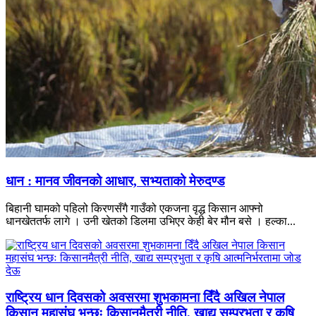
धान : मानव जीवनको आधार, सभ्यताको मेरुदण्ड
बिहानी घामको पहिलो किरणसँगै गाउँको एकजना वृद्ध किसान आफ्नो
धानखेततर्फ लागे । उनी खेतको डिलमा उभिएर केही बेर मौन बसे । हल्का...
राष्ट्रिय धान दिवसको अवसरमा शुभकामना दिँदै अखिल नेपाल
किसान महासंघ भन्छः किसानमैत्री नीति, खाद्य सम्प्रभुता र कृषि