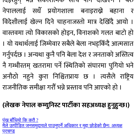
दिइरहुन् भन्ने सकारात्मक सोच पनि देखिएन । बरु
नेपाललाई सधैँ प्रयोगशाला बनाइराख्ने बहाना र
विदेशीलाई खेल्न दिने चाहनाजस्तो मात्र देखिँदै आयो ।
वास्तवमा त्यो विकासको होइन, विनाशको गलत बाटो हो
। यो यथार्थलाई जिम्मेवार सबैले बेला नभड्किँदै आत्मसात
गर्नुपर्दछ । अन्यथा कुनै पनि बेला देश र जनताको अस्तित्व
नै गम्भीरतम्‌ खतरामा पर्ने स्थितिको संघारमा पुगियो भने
अनौठो नहुने कुरा निश्चितप्रायः छ । त्यसैले राष्ट्रिय
राजनीतिक समीक्षा गरौँ भन्ने प्रस्ताव पनि आएको हो ।
(लेखक नेपाल कम्युनिस्ट पार्टीका सहअध्यक्ष हुनुहुन्छ।)
पछिल्लाे
पंख बाँधियो कि कतै ?
-
अघिल्लाे
मैले उत्पीडित जनसमुदायले पाउनुपर्ने अधिकार र मुद्दा छोडेको छैनः अध्यक्ष
-
प्रचण्ड