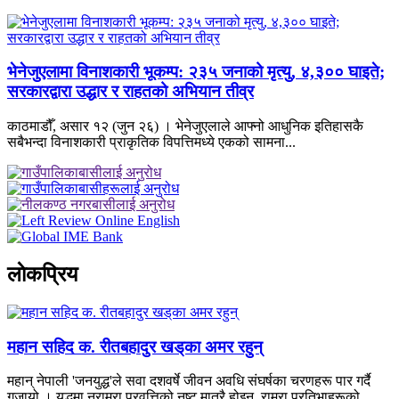
भेनेजुएलामा विनाशकारी भूकम्प: २३५ जनाको मृत्यु, ४,३०० घाइते;
सरकारद्वारा उद्धार र राहतको अभियान तीव्र
काठमाडौँ, असार १२ (जुन २६) । भेनेजुएलाले आफ्नो आधुनिक इतिहासकै
सबैभन्दा विनाशकारी प्राकृतिक विपत्तिमध्ये एकको सामना...
लाेकप्रिय
महान सहिद क. रीतबहादुर खड्‌का अमर रहुन्
महान् नेपाली 'जनयुद्ध'ले सवा दशवर्षे जीवन अवधि संघर्षका चरणहरू पार गर्दै
गुजार्‍यो । युद्धमा नराम्रा प्रवृत्तिको नष्ट मात्रै होइन, राम्रा प्रतिभाहरूको