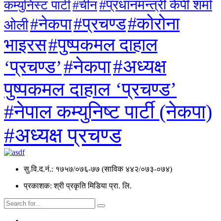
#प्रधानमन्त्री केपी शर्मा
कम्युनिस्ट पार्टी
#चीन
#कोरोना
#प्रचण्ड
#नेकपा
ओली
#पुष्पकमल दाहाल
भाइरस
#अध्यक्ष
#नेकपा
‘प्रचण्ड’
पुष्पकमल दाहाल ‘प्रचण्ड’
#नेपाल कम्युनिष्ट पार्टी (नेकपा)
#अध्यक्ष प्रचण्ड
सु.वि.द.नं.: १७५७/०७६-७७ (साविक ४४२/०७३-०७४)
प्रकाशक: श्री प्रकृति मिडिया प्रा. लि.