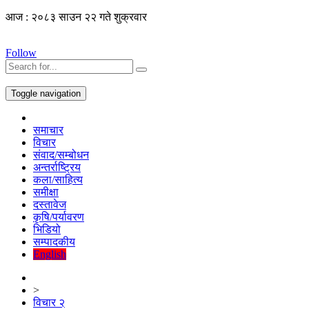
आज : २०८३ साउन २२ गते शुक्रवार
Follow
Toggle navigation
समाचार
विचार
संवाद/सम्बोधन
अन्तर्राष्ट्रिय
कला/साहित्य
समीक्षा
दस्तावेज
कृषि/पर्यावरण
भिडियो
सम्पादकीय
English
>
विचार २