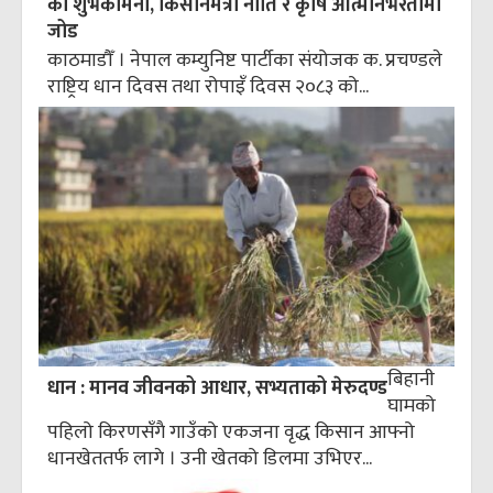
को शुभकामना, किसानमैत्री नीति र कृषि आत्मनिर्भरतामा
जोड
काठमाडौँ । नेपाल कम्युनिष्ट पार्टीका संयोजक क. प्रचण्डले
राष्ट्रिय धान दिवस तथा रोपाइँ दिवस २०८३ को...
बिहानी
धान : मानव जीवनको आधार, सभ्यताको मेरुदण्ड
घामको
पहिलो किरणसँगै गाउँको एकजना वृद्ध किसान आफ्नो
धानखेततर्फ लागे । उनी खेतको डिलमा उभिएर...