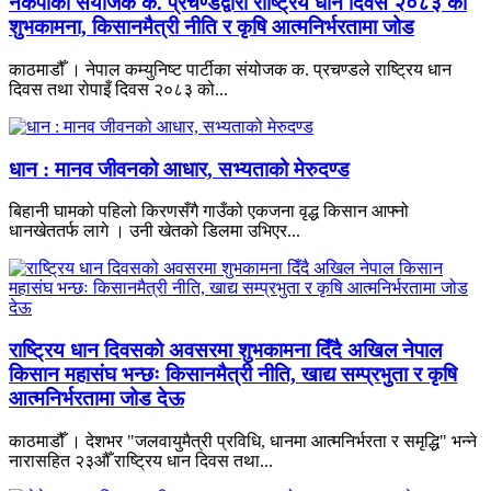
नेकपाका संयोजक क. प्रचण्डद्वारा राष्ट्रिय धान दिवस २०८३ को
शुभकामना, किसानमैत्री नीति र कृषि आत्मनिर्भरतामा जोड
काठमाडौँ । नेपाल कम्युनिष्ट पार्टीका संयोजक क. प्रचण्डले राष्ट्रिय धान
दिवस तथा रोपाइँ दिवस २०८३ को...
धान : मानव जीवनको आधार, सभ्यताको मेरुदण्ड
बिहानी घामको पहिलो किरणसँगै गाउँको एकजना वृद्ध किसान आफ्नो
धानखेततर्फ लागे । उनी खेतको डिलमा उभिएर...
राष्ट्रिय धान दिवसको अवसरमा शुभकामना दिँदै अखिल नेपाल
किसान महासंघ भन्छः किसानमैत्री नीति, खाद्य सम्प्रभुता र कृषि
आत्मनिर्भरतामा जोड देऊ
काठमाडौँ । देशभर "जलवायुमैत्री प्रविधि, धानमा आत्मनिर्भरता र समृद्धि" भन्ने
नारासहित २३औँ राष्ट्रिय धान दिवस तथा...