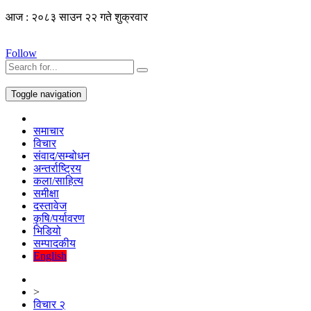
आज : २०८३ साउन २२ गते शुक्रवार
Follow
Toggle navigation
समाचार
विचार
संवाद/सम्बोधन
अन्तर्राष्ट्रिय
कला/साहित्य
समीक्षा
दस्तावेज
कृषि/पर्यावरण
भिडियो
सम्पादकीय
English
>
विचार २