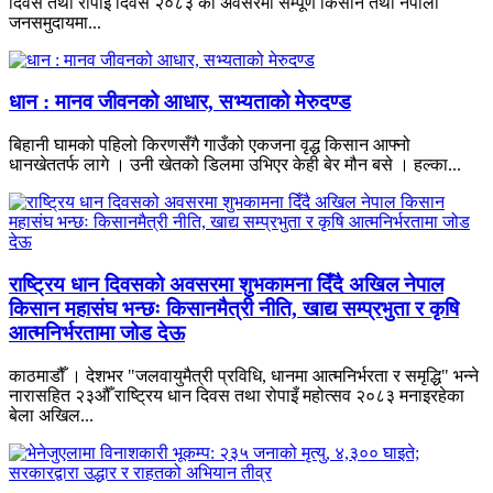
दिवस तथा रोपाइँ दिवस २०८३ को अवसरमा सम्पूर्ण किसान तथा नेपाली
जनसमुदायमा...
धान : मानव जीवनको आधार, सभ्यताको मेरुदण्ड
बिहानी घामको पहिलो किरणसँगै गाउँको एकजना वृद्ध किसान आफ्नो
धानखेततर्फ लागे । उनी खेतको डिलमा उभिएर केही बेर मौन बसे । हल्का...
राष्ट्रिय धान दिवसको अवसरमा शुभकामना दिँदै अखिल नेपाल
किसान महासंघ भन्छः किसानमैत्री नीति, खाद्य सम्प्रभुता र कृषि
आत्मनिर्भरतामा जोड देऊ
काठमाडौँ । देशभर "जलवायुमैत्री प्रविधि, धानमा आत्मनिर्भरता र समृद्धि" भन्ने
नारासहित २३औँ राष्ट्रिय धान दिवस तथा रोपाइँ महोत्सव २०८३ मनाइरहेका
बेला अखिल...