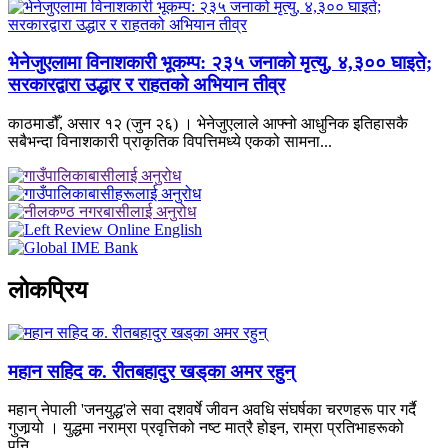
भेनेजुएलामा विनाशकारी भूकम्प: २३५ जनाको मृत्यु, ४,३०० घाइते;
सरकारद्वारा उद्धार र राहतको अभियान तीव्र
काठमाडौँ, असार १२ (जुन २६) । भेनेजुएलाले आफ्नो आधुनिक इतिहासकै
सबैभन्दा विनाशकारी प्राकृतिक विपत्तिमध्ये एकको सामना...
लाेकप्रिय
महान सहिद क. रीतबहादुर खड्‌का अमर रहुन्
महान् नेपाली 'जनयुद्ध'ले सवा दशवर्षे जीवन अवधि संघर्षका चरणहरू पार गर्दै
गुजार्‍यो । युद्धमा नराम्रा प्रवृत्तिको नष्ट मात्रै होइन, राम्रा प्रतिभाहरूको
पनि...