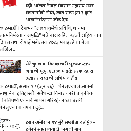
दिँदै अखिल नेपाल किसान महासंघ भन्छः
किसानमैत्री नीति, खाद्य सम्प्रभुता र कृषि
आत्मनिर्भरतामा जोड देऊ
काठमाडौँ । देशभर "जलवायुमैत्री प्रविधि, धानमा
आत्मनिर्भरता र समृद्धि" भन्ने नारासहित २३औँ राष्ट्रिय धान
दिवस तथा रोपाइँ महोत्सव २०८३ मनाइरहेका बेला
अखिल...
भेनेजुएलामा विनाशकारी भूकम्प: २३५
जनाको मृत्यु, ४,३०० घाइते; सरकारद्वारा
उद्धार र राहतको अभियान तीव्र
काठमाडौँ, असार १२ (जुन २६) । भेनेजुएलाले आफ्नो
आधुनिक इतिहासकै सबैभन्दा विनाशकारी प्राकृतिक
विपत्तिमध्ये एकको सामना गरिरहेको छ। उत्तरी
भेनेजुएलामा गएको दुई...
इरान-अमेरिका १४ बुँदे सम्झौता र होर्मुजमा
डुबेको साम्राज्यवादी कागजी बाघ