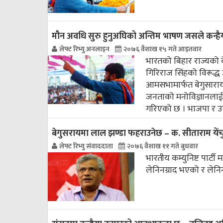
मौन अवधि सुरु हुनुअघिको अन्तिम भाषण जसले कन्है
लेफ्ट रिभ्यु अनलाइन
२०७६ वैशाख १५ गते आइतवार
भारतको बिहार राज्यको 
गिरिराज सिंहको विरूद्ध 
आमसभामार्फत बेगुसारा
जनताको मनोविज्ञानलाई
गरिएको छ । भाजपा र उस
बेगुसरायमा लाल झण्डा फहराउनेछ – क. सीताराम येंच
लेफ्ट रिभ्यु संवाददाता
२०७६ वैशाख ११ गते बुधवार
भारतीय कम्युनिष्ट पार्ट
लेनिनग्राद भएको र लेनि