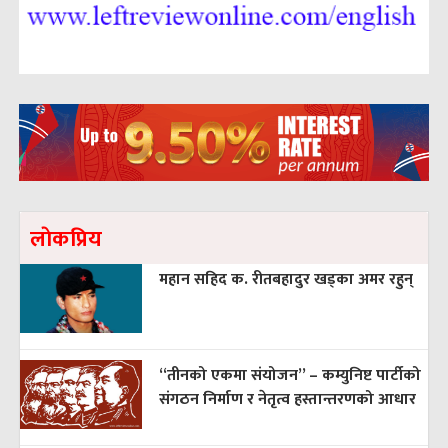
लाेकप्रिय
महान सहिद क. रीतबहादुर खड्‌का अमर रहुन्
“तीनको एकमा संयोजन” – कम्युनिष्ट पार्टीको
संगठन निर्माण र नेतृत्व हस्तान्तरणको आधार