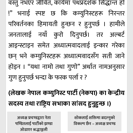
वस्तु नभएर जीवित, कार्यमा पथप्रदर्शक सिद्धान्त हाे
!” भनाई स्पष्ट छ कि कम्युनिस्टहरू निरन्तर
परिवर्तनका हिमायती हुन्छन र हुनुपर्छ । हामीले
जनतालाई नयाँ कुराे दिनुपर्छ। तर अल्बर्ट
आइन्स्टाइन समेत अध्यात्मवादलाई इन्कार गरेका
छन् भने कम्युनिस्टहरू अध्यात्मवादसँग सती जाने
हाेइन । “यथा नामाे तथा गुणाे” अर्थात नामअनुसार
गुण हुनुपर्छ भन्दा के फरक पर्ला र ?
(लेखक नेपाल कम्युनिस्ट पार्टी (नेकपा) का केन्द्रीय
सदस्य तथा राष्ट्रिय सभाका सांसद हुनुहुन्छ ।)
पछिल्लाे
अघिल्लाे
अध्यक्ष प्रचण्डद्वारा नेता
शोकलाई शक्तिमा बदल्नुको
-
-
पण्डितलाई पार्टीको झण्डा
विकल्प छैन – अध्यक्ष प्रचण्ड
ओढाएर श्रद्धाञ्जली