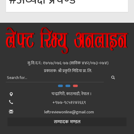
सु.वि.द.नं.: १७५७/०७६-७७ (साविक ४४२/०७३-०७४)
प्रकाशक: श्री प्रकृति मिडिया प्रा. लि.
चन्द्रागिरी, काठमाडाैं, नेपाल ।
+९७७-९८५१२४२६६९
leftreviewonline@gmail.com
सम्पादक मण्डल