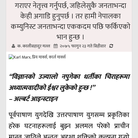
गराएर नेतृत्त्व गर्नुपर्छ, जहिलेसुकै जनताभन्दा
केही अगाडि हुनुपर्छ । तर हामी नेपालका
कम्युनिस्ट जनताभन्दा एककदम पछि फर्किएकाे
भान हुन्छ ।
क. कालीबहादुर मल्ल
२०७५ फागुन २३ गते बिहीवार
“विज्ञानकाे उज्यालाे नपुगेका धर्तीका चिराहरूमा
अध्यात्मवादीकाे ईश्वर लुकेकाे हुन्छ !”
– अल्बर्ट आइन्स्टाइन
पूर्वपाषाण युगदेखि उत्तरपाषाण युगसम्म प्रकृतिका
हरेक घटनाहरूलाई बुझ्न अलमल परेकाे प्राचीन
मानव जातिले अन्ततः अदृश्य शक्तिकाे कल्पना गर्‍यो