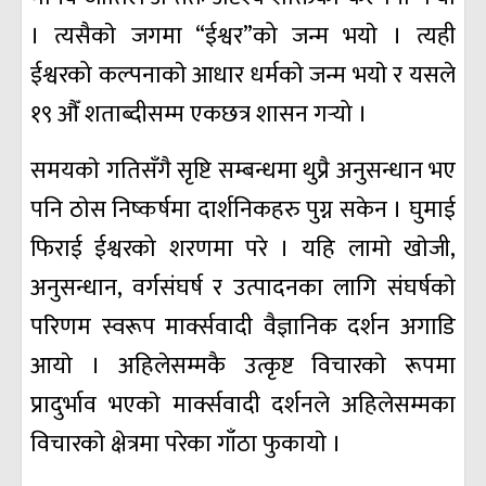
। त्यसैकाे जगमा “ईश्वर”को जन्म भयाे । त्यही
ईश्वरको कल्पनाकाे आधार धर्मकाे जन्म भयाे र यसले
१९ औँ शताब्दीसम्म एकछत्र शासन गर्‍यो ।
समयकाे गतिसँगै सृष्टि सम्बन्धमा थुप्रै अनुसन्धान भए
पनि ठाेस निष्कर्षमा दार्शनिकहरु पुग्न सकेन । घुमाई
फिराई ईश्वरको शरणमा परे । यहि लामाे खाेजी,
अनुसन्धान, वर्गसंघर्ष र उत्पादनका लागि संघर्षकाे
परिणम स्वरूप मार्क्सवादी वैज्ञानिक दर्शन अगाडि
आयाे । अहिलेसम्मकै उत्कृष्ट विचारकाे रूपमा
प्रादुर्भाव भएकाे मार्क्सवादी दर्शनले अहिलेसम्मका
विचारकाे क्षेत्रमा परेका गाँठा फुकायाे ।