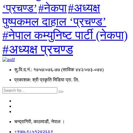
#अध्यक्ष
#नेकपा
‘प्रचण्ड’
पुष्पकमल दाहाल ‘प्रचण्ड’
#नेपाल कम्युनिष्ट पार्टी (नेकपा)
#अध्यक्ष प्रचण्ड
सु.वि.द.नं.: १७५७/०७६-७७ (साविक ४४२/०७३-०७४)
प्रकाशक: श्री प्रकृति मिडिया प्रा. लि.
चन्द्रागिरी, काठमाडाैं, नेपाल ।
+९७७-९८५१२४२६६९