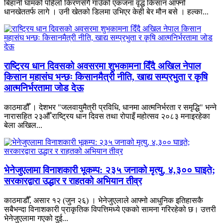
बिहानी घामको पहिलो किरणसँगै गाउँको एकजना वृद्ध किसान आफ्नो
धानखेततर्फ लागे । उनी खेतको डिलमा उभिएर केही बेर मौन बसे । हल्का...
राष्ट्रिय धान दिवसको अवसरमा शुभकामना दिँदै अखिल नेपाल
किसान महासंघ भन्छः किसानमैत्री नीति, खाद्य सम्प्रभुता र कृषि
आत्मनिर्भरतामा जोड देऊ
काठमाडौँ । देशभर "जलवायुमैत्री प्रविधि, धानमा आत्मनिर्भरता र समृद्धि" भन्ने
नारासहित २३औँ राष्ट्रिय धान दिवस तथा रोपाइँ महोत्सव २०८३ मनाइरहेका
बेला अखिल...
भेनेजुएलामा विनाशकारी भूकम्प: २३५ जनाको मृत्यु, ४,३०० घाइते;
सरकारद्वारा उद्धार र राहतको अभियान तीव्र
काठमाडौँ, असार १२ (जुन २६) । भेनेजुएलाले आफ्नो आधुनिक इतिहासकै
सबैभन्दा विनाशकारी प्राकृतिक विपत्तिमध्ये एकको सामना गरिरहेको छ। उत्तरी
भेनेजुएलामा गएको दुई...