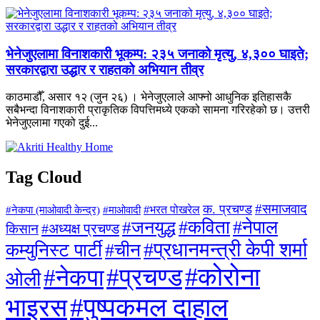
भेनेजुएलामा विनाशकारी भूकम्प: २३५ जनाको मृत्यु, ४,३०० घाइते;
सरकारद्वारा उद्धार र राहतको अभियान तीव्र
काठमाडौँ, असार १२ (जुन २६) । भेनेजुएलाले आफ्नो आधुनिक इतिहासकै
सबैभन्दा विनाशकारी प्राकृतिक विपत्तिमध्ये एकको सामना गरिरहेको छ। उत्तरी
भेनेजुएलामा गएको दुई...
Tag Cloud
#समाजवाद
क. प्रचण्ड
#माओवादी
#भरत पोखरेल
#नेकपा (माओवादी केन्द्र)
#जनयुद्ध
#कविता
#नेपाल
#अध्यक्ष प्रचण्ड
किसान
#प्रधानमन्त्री केपी शर्मा
कम्युनिस्ट पार्टी
#चीन
#कोरोना
#प्रचण्ड
#नेकपा
ओली
#पुष्पकमल दाहाल
भाइरस