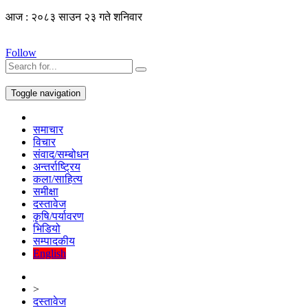
आज : २०८३ साउन २३ गते शनिवार
Follow
Toggle navigation
समाचार
विचार
संवाद/सम्बोधन
अन्तर्राष्ट्रिय
कला/साहित्य
समीक्षा
दस्तावेज
कृषि/पर्यावरण
भिडियो
सम्पादकीय
English
>
दस्तावेज