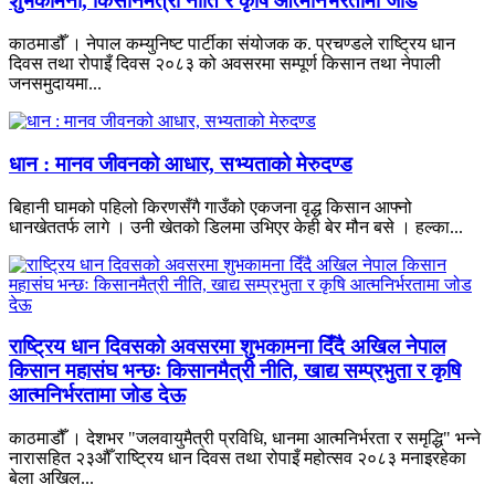
शुभकामना, किसानमैत्री नीति र कृषि आत्मनिर्भरतामा जोड
काठमाडौँ । नेपाल कम्युनिष्ट पार्टीका संयोजक क. प्रचण्डले राष्ट्रिय धान
दिवस तथा रोपाइँ दिवस २०८३ को अवसरमा सम्पूर्ण किसान तथा नेपाली
जनसमुदायमा...
धान : मानव जीवनको आधार, सभ्यताको मेरुदण्ड
बिहानी घामको पहिलो किरणसँगै गाउँको एकजना वृद्ध किसान आफ्नो
धानखेततर्फ लागे । उनी खेतको डिलमा उभिएर केही बेर मौन बसे । हल्का...
राष्ट्रिय धान दिवसको अवसरमा शुभकामना दिँदै अखिल नेपाल
किसान महासंघ भन्छः किसानमैत्री नीति, खाद्य सम्प्रभुता र कृषि
आत्मनिर्भरतामा जोड देऊ
काठमाडौँ । देशभर "जलवायुमैत्री प्रविधि, धानमा आत्मनिर्भरता र समृद्धि" भन्ने
नारासहित २३औँ राष्ट्रिय धान दिवस तथा रोपाइँ महोत्सव २०८३ मनाइरहेका
बेला अखिल...