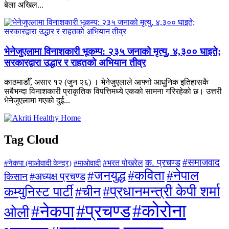
बेला अखिल...
भेनेजुएलामा विनाशकारी भूकम्प: २३५ जनाको मृत्यु, ४,३०० घाइते;
सरकारद्वारा उद्धार र राहतको अभियान तीव्र
काठमाडौँ, असार १२ (जुन २६) । भेनेजुएलाले आफ्नो आधुनिक इतिहासकै
सबैभन्दा विनाशकारी प्राकृतिक विपत्तिमध्ये एकको सामना गरिरहेको छ। उत्तरी
भेनेजुएलामा गएको दुई...
Tag Cloud
#समाजवाद
क. प्रचण्ड
#माओवादी
#भरत पोखरेल
#नेकपा (माओवादी केन्द्र)
#जनयुद्ध
#कविता
#नेपाल
#अध्यक्ष प्रचण्ड
किसान
#प्रधानमन्त्री केपी शर्मा
कम्युनिस्ट पार्टी
#चीन
#कोरोना
#प्रचण्ड
#नेकपा
ओली