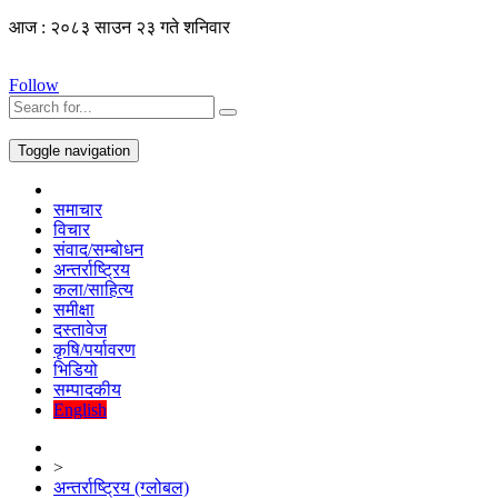
आज : २०८३ साउन २३ गते शनिवार
Follow
Toggle navigation
समाचार
विचार
संवाद/सम्बोधन
अन्तर्राष्ट्रिय
कला/साहित्य
समीक्षा
दस्तावेज
कृषि/पर्यावरण
भिडियो
सम्पादकीय
English
>
अन्तर्राष्ट्रिय (ग्लोबल)