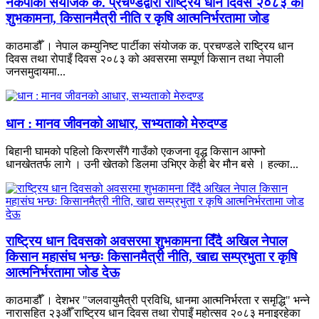
नेकपाका संयोजक क. प्रचण्डद्वारा राष्ट्रिय धान दिवस २०८३ को
शुभकामना, किसानमैत्री नीति र कृषि आत्मनिर्भरतामा जोड
काठमाडौँ । नेपाल कम्युनिष्ट पार्टीका संयोजक क. प्रचण्डले राष्ट्रिय धान
दिवस तथा रोपाइँ दिवस २०८३ को अवसरमा सम्पूर्ण किसान तथा नेपाली
जनसमुदायमा...
धान : मानव जीवनको आधार, सभ्यताको मेरुदण्ड
बिहानी घामको पहिलो किरणसँगै गाउँको एकजना वृद्ध किसान आफ्नो
धानखेततर्फ लागे । उनी खेतको डिलमा उभिएर केही बेर मौन बसे । हल्का...
राष्ट्रिय धान दिवसको अवसरमा शुभकामना दिँदै अखिल नेपाल
किसान महासंघ भन्छः किसानमैत्री नीति, खाद्य सम्प्रभुता र कृषि
आत्मनिर्भरतामा जोड देऊ
काठमाडौँ । देशभर "जलवायुमैत्री प्रविधि, धानमा आत्मनिर्भरता र समृद्धि" भन्ने
नारासहित २३औँ राष्ट्रिय धान दिवस तथा रोपाइँ महोत्सव २०८३ मनाइरहेका