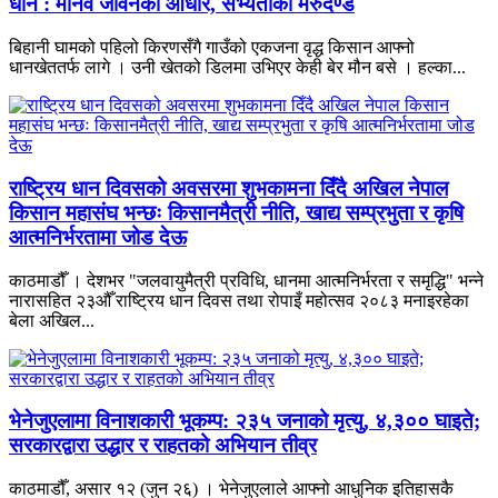
धान : मानव जीवनको आधार, सभ्यताको मेरुदण्ड
बिहानी घामको पहिलो किरणसँगै गाउँको एकजना वृद्ध किसान आफ्नो
धानखेततर्फ लागे । उनी खेतको डिलमा उभिएर केही बेर मौन बसे । हल्का...
राष्ट्रिय धान दिवसको अवसरमा शुभकामना दिँदै अखिल नेपाल
किसान महासंघ भन्छः किसानमैत्री नीति, खाद्य सम्प्रभुता र कृषि
आत्मनिर्भरतामा जोड देऊ
काठमाडौँ । देशभर "जलवायुमैत्री प्रविधि, धानमा आत्मनिर्भरता र समृद्धि" भन्ने
नारासहित २३औँ राष्ट्रिय धान दिवस तथा रोपाइँ महोत्सव २०८३ मनाइरहेका
बेला अखिल...
भेनेजुएलामा विनाशकारी भूकम्प: २३५ जनाको मृत्यु, ४,३०० घाइते;
सरकारद्वारा उद्धार र राहतको अभियान तीव्र
काठमाडौँ, असार १२ (जुन २६) । भेनेजुएलाले आफ्नो आधुनिक इतिहासकै