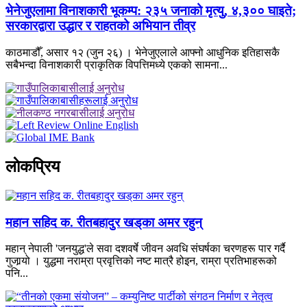
भेनेजुएलामा विनाशकारी भूकम्प: २३५ जनाको मृत्यु, ४,३०० घाइते;
सरकारद्वारा उद्धार र राहतको अभियान तीव्र
काठमाडौँ, असार १२ (जुन २६) । भेनेजुएलाले आफ्नो आधुनिक इतिहासकै
सबैभन्दा विनाशकारी प्राकृतिक विपत्तिमध्ये एकको सामना...
लाेकप्रिय
महान सहिद क. रीतबहादुर खड्‌का अमर रहुन्
महान् नेपाली 'जनयुद्ध'ले सवा दशवर्षे जीवन अवधि संघर्षका चरणहरू पार गर्दै
गुजार्‍यो । युद्धमा नराम्रा प्रवृत्तिको नष्ट मात्रै होइन, राम्रा प्रतिभाहरूको
पनि...