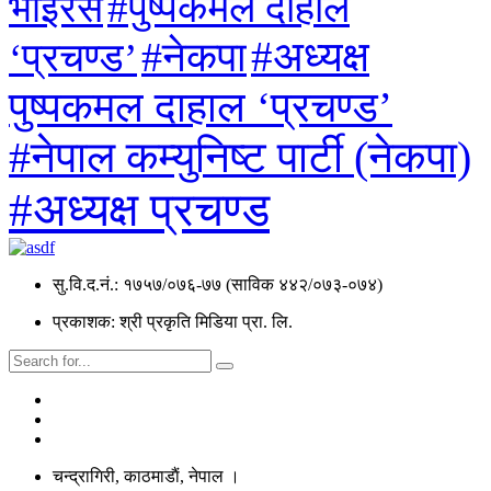
#पुष्पकमल दाहाल
भाइरस
#अध्यक्ष
#नेकपा
‘प्रचण्ड’
पुष्पकमल दाहाल ‘प्रचण्ड’
#नेपाल कम्युनिष्ट पार्टी (नेकपा)
#अध्यक्ष प्रचण्ड
सु.वि.द.नं.: १७५७/०७६-७७ (साविक ४४२/०७३-०७४)
प्रकाशक: श्री प्रकृति मिडिया प्रा. लि.
चन्द्रागिरी, काठमाडाैं, नेपाल ।