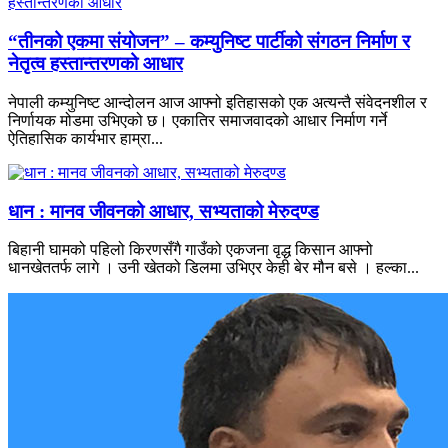
“तीनको एकमा संयोजन” – कम्युनिष्ट पार्टीको संगठन निर्माण र
नेतृत्व हस्तान्तरणको आधार
नेपाली कम्युनिष्ट आन्दोलन आज आफ्नो इतिहासको एक अत्यन्तै संवेदनशील र
निर्णायक मोडमा उभिएको छ। एकातिर समाजवादको आधार निर्माण गर्ने
ऐतिहासिक कार्यभार हाम्रा...
धान : मानव जीवनको आधार, सभ्यताको मेरुदण्ड
बिहानी घामको पहिलो किरणसँगै गाउँको एकजना वृद्ध किसान आफ्नो
धानखेततर्फ लागे । उनी खेतको डिलमा उभिएर केही बेर मौन बसे । हल्का...