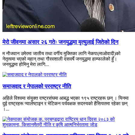
मेरो जीवनमा असार २६ गतेः जनयुद्धमा मृत्युलाई जितेको दिन
म नौजवान उमेरमा जातीय तथा वर्गीय मुक्तिका लागि नेकपा(माओवादी)को
नेतृत्वमा भएको महान् तथा गौरवशाली दसवर्षे जनयुद्धमा हाम्फालेको हुँ।
जनयुद्धमा होमिनु मेरा लागि...
समाजवाद र नेपालको परराष्ट्र नीति
अहिले विश्वमा संयुक्त राष्ट्रसंघमा आबद्ध भएका १९५ राष्ट्रहरू छन् । यिनमा
दुई राष्ट्रहरू प्यालेष्टाइन र भेटिकन पर्यवक्षक सदस्यको हैसियतमा रहेका छन्
।...