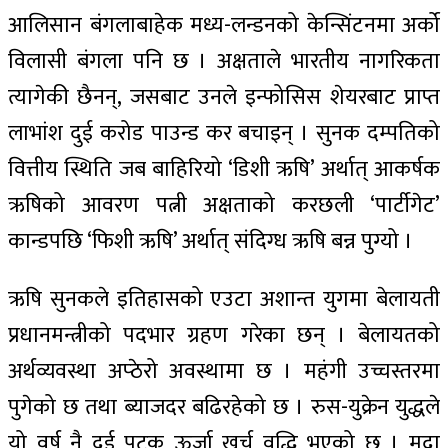
आलिसान बंगलाबाहेक मध्य-लन्डनको केन्सिंटनमा अर्को
विलासी बंगला पनि छ । अक्षताले भारतीय नागरिकता
त्यागेकी छैनन्, जसबाट उनले इन्फोसिस शेयरबाट प्राप्त
लाभांश दुई करोड पाउन्ड कर बचाइन् । सुनक दम्पतिको
वित्तीय स्थिति जब बाहिरियो ‘डिशी ऋषि’ अर्थात् आकर्षक
ऋषिको आवरण पत्नी अक्षताको करछली ‘पार्टीगेट’
कान्डपछि ‘फिशी ऋषि’ अर्थात् संदिग्ध ऋषि बन्न पुग्यो ।
ऋषि सुनकले इतिहासको एउटा अशान्त युगमा बेलायती
प्रधानमन्त्रीको पदभार ग्रहण गरेका छन् । बेलायतको
अर्थव्यवस्था अप्ठेरो अवस्थामा छ । महंगी उच्चस्तरमा
पुगेको छ तथा ब्याजदर बढिरहेको छ । रुस-युक्रेन युद्धले
यो वर्ष नै दुई पटक ऊर्जा खर्च वृद्धि भएको छ । मुद्रा