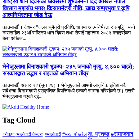
राष्ट्रिय धान दिवसको अवसरमा शुभकामना दिँदै अखिल नेपाल
किसान महासंघ भन्छः किसानमैत्री नीति, खाद्य सम्प्रभुता र कृषि
आत्मनिर्भरतामा जोड देऊ
काठमाडौँ । देशभर "जलवायुमैत्री प्रविधि, धानमा आत्मनिर्भरता र समृद्धि" भन्ने
नारासहित २३औँ राष्ट्रिय धान दिवस तथा रोपाइँ महोत्सव २०८३ मनाइरहेका
बेला अखिल...
भेनेजुएलामा विनाशकारी भूकम्प: २३५ जनाको मृत्यु, ४,३०० घाइते;
सरकारद्वारा उद्धार र राहतको अभियान तीव्र
काठमाडौँ, असार १२ (जुन २६) । भेनेजुएलाले आफ्नो आधुनिक इतिहासकै
सबैभन्दा विनाशकारी प्राकृतिक विपत्तिमध्ये एकको सामना गरिरहेको छ। उत्तरी
भेनेजुएलामा गएको दुई...
Tag Cloud
#समाजवाद
क. प्रचण्ड
#माओवादी
#भरत पोखरेल
#नेकपा (माओवादी केन्द्र)