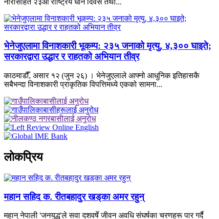
नारासहित २३औँ राष्ट्रिय धान दिवस तथा...
भेनेजुएलामा विनाशकारी भूकम्प: २३५ जनाको मृत्यु, ४,३०० घाइते;
सरकारद्वारा उद्धार र राहतको अभियान तीव्र
काठमाडौँ, असार १२ (जुन २६) । भेनेजुएलाले आफ्नो आधुनिक इतिहासकै
सबैभन्दा विनाशकारी प्राकृतिक विपत्तिमध्ये एकको सामना...
लाेकप्रिय
महान सहिद क. रीतबहादुर खड्‌का अमर रहुन्
महान् नेपाली 'जनयुद्ध'ले सवा दशवर्षे जीवन अवधि संघर्षका चरणहरू पार गर्दै