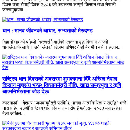
दिवस तथा रोपाइँ दिवस २०८३ को अवसरमा सम्पूर्ण किसान तथा नेपाली
जनसमुदायमा...
धान : मानव जीवनको आधार, सभ्यताको मेरुदण्ड
बिहानी घामको पहिलो किरणसँगै गाउँको एकजना वृद्ध किसान आफ्नो
धानखेततर्फ लागे । उनी खेतको डिलमा उभिएर केही बेर मौन बसे । हल्का...
राष्ट्रिय धान दिवसको अवसरमा शुभकामना दिँदै अखिल नेपाल
किसान महासंघ भन्छः किसानमैत्री नीति, खाद्य सम्प्रभुता र कृषि
आत्मनिर्भरतामा जोड देऊ
काठमाडौँ । देशभर "जलवायुमैत्री प्रविधि, धानमा आत्मनिर्भरता र समृद्धि" भन्ने
नारासहित २३औँ राष्ट्रिय धान दिवस तथा रोपाइँ महोत्सव २०८३ मनाइरहेका
बेला अखिल...