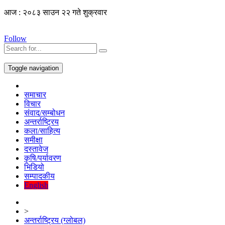
आज : २०८३ साउन २२ गते शुक्रवार
Follow
Toggle navigation
समाचार
विचार
संवाद/सम्बोधन
अन्तर्राष्ट्रिय
कला/साहित्य
समीक्षा
दस्तावेज
कृषि/पर्यावरण
भिडियो
सम्पादकीय
English
>
अन्तर्राष्ट्रिय (ग्लोबल)