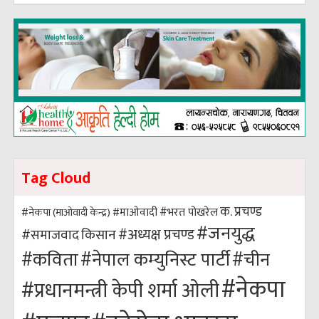
Tag Cloud
क. प्रचण्ड
#भरत पोखरेल
#नेकपा (माओवादी केन्द्र)
#माओवादी
#जनयुद्ध
#अध्यक्ष प्रचण्ड
किसान
#समाजवाद
#कविता
#नेपाल कम्युनिस्ट पार्टी
#चीन
#नेकपा
#प्रधानमन्त्री केपी शर्मा ओली