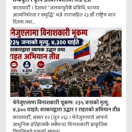
सम्प्रभुता र कृषि आत्मनिर्भरतामा जोड देऊ
काठमाडौँ । देशभर "जलवायुमैत्री प्रविधि, धानमा
आत्मनिर्भरता र समृद्धि" भन्ने नारासहित २३औँ राष्ट्रिय धान
दिवस तथा...
भेनेजुएलामा विनाशकारी भूकम्प: २३५ जनाको मृत्यु,
४,३०० घाइते; सरकारद्वारा उद्धार र राहतको अभियान तीव्र
काठमाडौँ, असार १२ (जुन २६) । भेनेजुएलाले आफ्नो
आधुनिक इतिहासकै सबैभन्दा विनाशकारी प्राकृतिक
विपत्तिमध्ये एकको सामना...