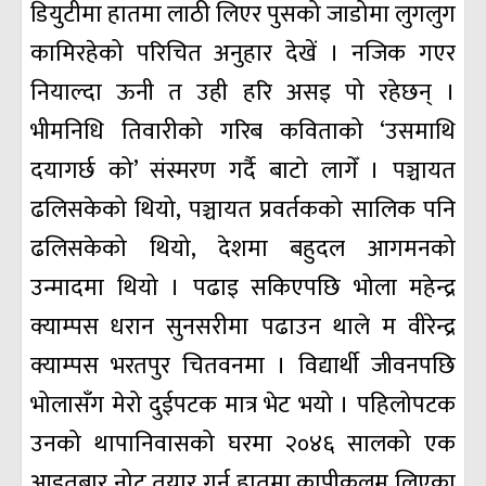
डियुटीमा हातमा लाठी लिएर पुसको जाडोमा लुगलुग
कामिरहेको परिचित अनुहार देखें । नजिक गएर
नियाल्दा ऊनी त उही हरि असइ पो रहेछन् ।
भीमनिधि तिवारीको गरिब कविताको ‘उसमाथि
दयागर्छ को’ संस्मरण गर्दै बाटो लागेँ । पञ्चायत
ढलिसकेको थियो, पञ्चायत प्रवर्तकको सालिक पनि
ढलिसकेको थियो, देशमा बहुदल आगमनको
उन्मादमा थियो । पढाइ सकिएपछि भोला महेन्द्र
क्याम्पस धरान सुनसरीमा पढाउन थाले म वीरेन्द्र
क्याम्पस भरतपुर चितवनमा । विद्यार्थी जीवनपछि
भोलासँग मेरो दुईपटक मात्र भेट भयो । पहिलोपटक
उनको थापानिवासको घरमा २०४६ सालको एक
आइतबार नोट तयार गर्न हातमा कापीकलम लिएका