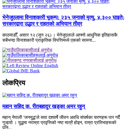
भेनेजुएलामा विनाशकारी भूकम्प: २३५ जनाको मृत्यु, ४,३०० घाइते;
सरकारद्वारा उद्धार र राहतको अभियान तीव्र
काठमाडौँ, असार १२ (जुन २६) । भेनेजुएलाले आफ्नो आधुनिक इतिहासकै
सबैभन्दा विनाशकारी प्राकृतिक विपत्तिमध्ये एकको सामना...
लाेकप्रिय
महान सहिद क. रीतबहादुर खड्‌का अमर रहुन्
महान् नेपाली 'जनयुद्ध'ले सवा दशवर्षे जीवन अवधि संघर्षका चरणहरू पार गर्दै
गुजार्‍यो । युद्धमा नराम्रा प्रवृत्तिको नष्ट मात्रै होइन, राम्रा प्रतिभाहरूको
पनि...