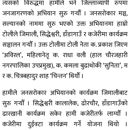
त्यसको विरुद्धमा हामीले भने जिल्लाव्यापी रुपमा
जनजागरणको अभियान सुरु गर्‍यौँ । जनसरोकार मञ्च,
सल्यानको नाममा सुरु भएको उक्त अभियानमा हाम्रो
टोलीले जिमाली, सिद्धेश्वरी, डाँडागाउँ र कजेरीमा कार्यक्रम
सञ्चालन गर्‍यौँ । उक्त टोलीमा टोली नेता क. प्रकाश जिएम
‘अविरल’, महिलानेतृ क. राधा वली (हाल चौरजहारी
नगरपालिका उपप्रमुख), क. कमला बुढाथोकी ‘सुनिता’, म
र क. चित्रबहादुर शाह ‘चिन्तन’ थियौँ ।
हामीले जनसरोकार अभियानको कार्यक्रम जिमालीबाट
सुरु गर्‍यौँ । सिद्धेश्वरी कालालेक, ढोरचौर, डाँडागाउँको
ढारखानी कार्यक्रम सकेर हामी कजेरीतर्फ लाग्यौँ ।
कजेरीमा दुईवटा कार्यक्रम गर्ने योजना थियो ।