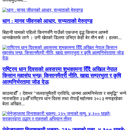
जनसमुदायमा...
धान : मानव जीवनको आधार, सभ्यताको मेरुदण्ड
बिहानी घामको पहिलो किरणसँगै गाउँको एकजना वृद्ध किसान आफ्नो
धानखेततर्फ लागे । उनी खेतको डिलमा उभिएर केही बेर मौन बसे । हल्का...
राष्ट्रिय धान दिवसको अवसरमा शुभकामना दिँदै अखिल नेपाल
किसान महासंघ भन्छः किसानमैत्री नीति, खाद्य सम्प्रभुता र कृषि
आत्मनिर्भरतामा जोड देऊ
काठमाडौँ । देशभर "जलवायुमैत्री प्रविधि, धानमा आत्मनिर्भरता र समृद्धि" भन्ने
नारासहित २३औँ राष्ट्रिय धान दिवस तथा रोपाइँ महोत्सव २०८३ मनाइरहेका
बेला अखिल...
भेनेजुएलामा विनाशकारी भूकम्प: २३५ जनाको मृत्यु, ४,३०० घाइते;