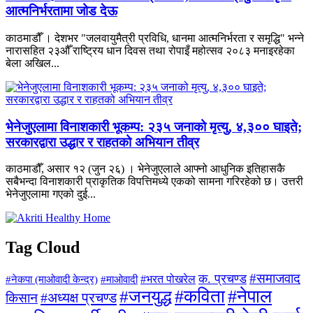
आत्मनिर्भरतामा जोड देऊ
काठमाडौँ । देशभर "जलवायुमैत्री प्रविधि, धानमा आत्मनिर्भरता र समृद्धि" भन्ने
नारासहित २३औँ राष्ट्रिय धान दिवस तथा रोपाइँ महोत्सव २०८३ मनाइरहेका
बेला अखिल...
भेनेजुएलामा विनाशकारी भूकम्प: २३५ जनाको मृत्यु, ४,३०० घाइते;
सरकारद्वारा उद्धार र राहतको अभियान तीव्र
काठमाडौँ, असार १२ (जुन २६) । भेनेजुएलाले आफ्नो आधुनिक इतिहासकै
सबैभन्दा विनाशकारी प्राकृतिक विपत्तिमध्ये एकको सामना गरिरहेको छ। उत्तरी
भेनेजुएलामा गएको दुई...
Tag Cloud
#समाजवाद
क. प्रचण्ड
#माओवादी
#भरत पोखरेल
#नेकपा (माओवादी केन्द्र)
#जनयुद्ध
#कविता
#नेपाल
#अध्यक्ष प्रचण्ड
किसान