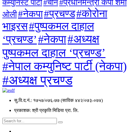
#प्रधानमन्त्री केपी शर्मा
कम्युनिस्ट पार्टी
#चीन
#कोरोना
#प्रचण्ड
#नेकपा
ओली
#पुष्पकमल दाहाल
भाइरस
#अध्यक्ष
#नेकपा
‘प्रचण्ड’
पुष्पकमल दाहाल ‘प्रचण्ड’
#नेपाल कम्युनिष्ट पार्टी (नेकपा)
#अध्यक्ष प्रचण्ड
सु.वि.द.नं.: १७५७/०७६-७७ (साविक ४४२/०७३-०७४)
प्रकाशक: श्री प्रकृति मिडिया प्रा. लि.