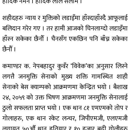
हार्दिक नमन । हार्दिक लाल सलाम ।
शहीदहरु न्याय र मुक्तिको लडाइँमा हाँस्दाहाँस्दै आफूलाई
बलिदान गरेर गए । तर हामी आजको घिनलाग्दो लडाइँमा
हाँस्न सकेका छैनौँ । चैनसँग एकछिन पनि बाँच्न सकेका
छैनौँ ।
कमाण्डर क. नेपबहादुर कुवँर ‘विवेक’का अनुसार लिस्ने
लगत्तै जनमुक्ति सेनाको मुख्य शक्ति गामस्थित शाही
सेनाको बेस क्याम्पको आक्रमणमा केन्द्रित भयो । बैशाख
२४, २०५९ को उक्त भिषण आक्रमणमा जनमुक्ति सेनालाई
ठुलो सफलता प्राप्त भयो । एक थान ८१ एमएमको तोप र
गोलाहरु, एक थान रकेट लन्चर, जिपीएमजी, एलएमजी
लगायत ५०औँ थान हतियार र १० हजार बढी गोलीहरु