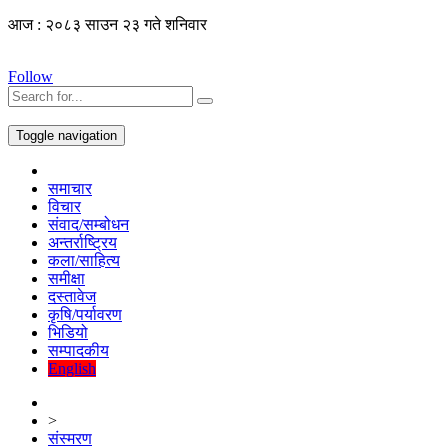
आज : २०८३ साउन २३ गते शनिवार
Follow
Toggle navigation
समाचार
विचार
संवाद/सम्बोधन
अन्तर्राष्ट्रिय
कला/साहित्य
समीक्षा
दस्तावेज
कृषि/पर्यावरण
भिडियो
सम्पादकीय
English
>
संस्मरण