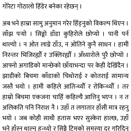
गोरेटा गोठालो हिँडेर बनेका रहेछन् ।
अब भने हाम्रा सामु अनुमान गरेर हिँड्नुको विकल्प थिएन ।
साँझ पर्‍यो । सिङ्गो डाँडा कुहिरोले छोप्यो । पानी पर्न
थाल्यो । न ओत लाग्ने ठाँउ, न ओतिने कुनै साधन । हामी
निरन्तर भिजिरह्यौँ र उक्लिरह्यौँ । अँध्यारोले पुरै छोप्यो ।
आफ्नो अगाडिको मान्छेको छाँयाभन्दा पर केही देखिँदैन ।
झाडीको बिचमा काँडाको चिथोराई र कोतराई सामान्य
जस्तै भयो । हामी कहिले आतिन्थ्यौँ र रोकिन्थ्यौँ । तर
हाम्रो बिचमा एकजना चाहिँ कहिल्यै आत्तिनु भएन । न त
अलिकति पनि निराश नै । उहाँ त लगातार हाँसी मात्र रहनु
भयो । जब कोही साथी हतास भएर सुस्केरा हाल्छ, उहाँ
भने हाँस्न थाल्नु हुन्थ्यो र सिङ्गै टिमको समस्या दुर गरिदिनु