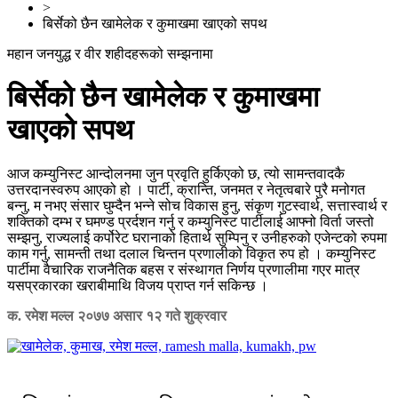
>
बिर्सेको छैन खामेलेक र कुमाखमा खाएको सपथ
महान जनयुद्ध र वीर शहीदहरूको सम्झनामा
बिर्सेको छैन खामेलेक र कुमाखमा
खाएको सपथ
आज कम्युनिस्ट आन्दोलनमा जुन प्रवृति हुर्किएको छ, त्यो सामन्तवादकै
उत्तरदानस्वरुप आएको हो । पार्टी, क्रान्ति, जनमत र नेतृत्वबारे पुरै मनोगत
बन्नु, म नभए संसार घुम्दैन भन्ने सोच विकास हुनु, संकृण गुटस्वार्थ, सत्तास्वार्थ र
शक्तिको दम्भ र घमण्ड प्रर्दशन गर्नु र कम्युनिस्ट पार्टीलाई आफ्नो विर्ता जस्तो
सम्झनु, राज्यलाई कर्पोरेट घरानाको हितार्थ सुम्पिनु र उनीहरुको एजेन्टको रुपमा
काम गर्नु, सामन्ती तथा दलाल चिन्तन प्रणालीको विकृत रुप हो । कम्युनिस्ट
पार्टीमा वैचारिक राजनैतिक बहस र संस्थागत निर्णय प्रणालीमा गएर मात्र
यसप्रकारका खराबीमाथि विजय प्राप्त गर्न सकिन्छ ।
क. रमेश मल्ल
२०७७ असार १२ गते शुक्रवार