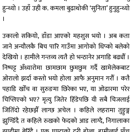
हुन्थ्यो । उहाँ उही क. कमला बुढाथोकी ‘सुनिता’ हुनुहुन्थ्यो
।
उकालो सकियो, डाँडा आएको महशुस भयो । अब कता
जाने अन्यौलकै बिच पारि गाउँमा आगोको धिप्को बलेको
देखियो । हामीले गन्तव्य त्यतै हो भन्ठानेर अगाडि बढ्यौँ ।
निष्पट्ट अँध्यारोमा छामछाम छुमछुम गर्दै खामेलेकबाट
ओरालो झर्दा कस्तो भयो होला आफै अनुमान गरौँ । कतै
पहाडि खाेँच वा सुरुङमा छिरेका भए, या ओढारमा परेर
चिप्लिएको भए? मृत्यु जितेर हिँडेपछि यी सबै चिजलाई
जितिँदो रहेछझैँ लाग्छ अचेल । कहिले लहरामा तुङ्रुङ्ग
झुण्डिँदै त कहिले रुखको फेदको आड लाग्दै, निगालाका
झाडीमा बेरिँदै । एक घण्टाको दुरी होला, हामीलाई पाँच