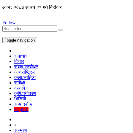
आज : २०८३ साउन २१ गते बिहीवार
Follow
Toggle navigation
समाचार
विचार
संवाद/सम्बोधन
अन्तर्राष्ट्रिय
कला/साहित्य
समीक्षा
दस्तावेज
कृषि/पर्यावरण
भिडियो
सम्पादकीय
English
>
संस्मरण