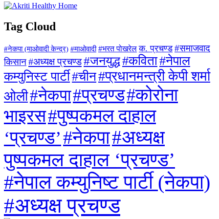
Tag Cloud
#समाजवाद
क. प्रचण्ड
#माओवादी
#भरत पोखरेल
#नेकपा (माओवादी केन्द्र)
#जनयुद्ध
#कविता
#नेपाल
#अध्यक्ष प्रचण्ड
किसान
#प्रधानमन्त्री केपी शर्मा
कम्युनिस्ट पार्टी
#चीन
#कोरोना
#प्रचण्ड
#नेकपा
ओली
#पुष्पकमल दाहाल
भाइरस
#अध्यक्ष
#नेकपा
‘प्रचण्ड’
पुष्पकमल दाहाल ‘प्रचण्ड’
#नेपाल कम्युनिष्ट पार्टी (नेकपा)
#अध्यक्ष प्रचण्ड