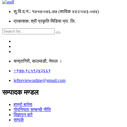
सु.वि.द.नं.: १७५७/०७६-७७ (साविक ४४२/०७३-०७४)
प्रकाशक: श्री प्रकृति मिडिया प्रा. लि.
चन्द्रागिरी, काठमाडाैं, नेपाल ।
+९७७-९८५१२४२६६९
leftreviewonline@gmail.com
सम्पादक मण्डल
हाम्रो बारेमा
गोपनियता सम्बन्धी नीति
विज्ञापन बारे
सम्पर्क