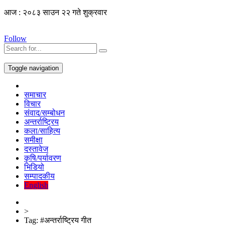
आज : २०८३ साउन २२ गते शुक्रवार
Follow
Toggle navigation
समाचार
विचार
संवाद/सम्बोधन
अन्तर्राष्ट्रिय
कला/साहित्य
समीक्षा
दस्तावेज
कृषि/पर्यावरण
भिडियो
सम्पादकीय
English
>
Tag:
#अन्तर्राष्ट्रिय गीत