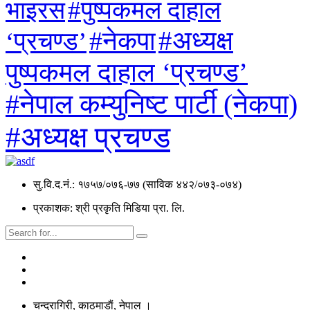
#पुष्पकमल दाहाल
भाइरस
#अध्यक्ष
#नेकपा
‘प्रचण्ड’
पुष्पकमल दाहाल ‘प्रचण्ड’
#नेपाल कम्युनिष्ट पार्टी (नेकपा)
#अध्यक्ष प्रचण्ड
सु.वि.द.नं.: १७५७/०७६-७७ (साविक ४४२/०७३-०७४)
प्रकाशक: श्री प्रकृति मिडिया प्रा. लि.
चन्द्रागिरी, काठमाडाैं, नेपाल ।