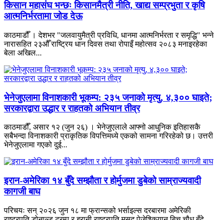
किसान महासंघ भन्छः किसानमैत्री नीति, खाद्य सम्प्रभुता र कृषि
आत्मनिर्भरतामा जोड देऊ
काठमाडौँ । देशभर "जलवायुमैत्री प्रविधि, धानमा आत्मनिर्भरता र समृद्धि" भन्ने
नारासहित २३औँ राष्ट्रिय धान दिवस तथा रोपाइँ महोत्सव २०८३ मनाइरहेका
बेला अखिल...
भेनेजुएलामा विनाशकारी भूकम्प: २३५ जनाको मृत्यु, ४,३०० घाइते;
सरकारद्वारा उद्धार र राहतको अभियान तीव्र
काठमाडौँ, असार १२ (जुन २६) । भेनेजुएलाले आफ्नो आधुनिक इतिहासकै
सबैभन्दा विनाशकारी प्राकृतिक विपत्तिमध्ये एकको सामना गरिरहेको छ। उत्तरी
भेनेजुएलामा गएको दुई...
इरान-अमेरिका १४ बुँदे सम्झौता र होर्मुजमा डुबेको साम्राज्यवादी
कागजी बाघ
परिचयः सन् २०२६ जुन १८ मा फ्रान्सको भर्साइल्स दरबारमा अमेरिकी
राष्ट्रपति डोनाल्ड ट्रम्प र इरानी राष्ट्रपति मसुद पेजेश्कियान बिच चौध बुँदे