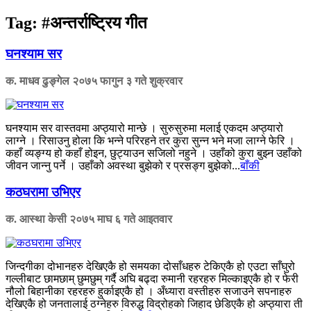
Tag:
#अन्तर्राष्ट्रिय गीत
घनश्याम सर
क. माधव ढुङ्गेल
२०७५ फागुन ३ गते शुक्रवार
घनश्याम सर वास्तवमा अप्ठ्यारो मान्छे । सुरुसुरुमा मलाई एकदम अप्ठ्यारो
लाग्ने । रिसाउनु होला कि भन्ने परिरहने तर कुरा सुन्न भने मजा लाग्ने फेरि ।
कहाँ व्यङ्ग्य हो कहाँ होइन, छुट्याउन सजिलो नहुने । उहाँको कुरा बुझ्न उहाँको
जीवन जान्नु पर्ने । उहाँको अवस्था बुझेको र प्रसङ्ग बुझेको...
बाँकी
कठघरामा उभिएर
क. आस्था केसी
२०७५ माघ ६ गते आइतवार
जिन्दगीका दोभानहरु देखिएकै हो समयका दोसाँधहरु टेकिएकै हो एउटा साँघुरो
गल्लीबाट छामछाम् छुमछुम् गर्दै अघि बढ्दा रुमानी रहरहरु मिल्काइएकै हो र फेरी
नौलो बिहानीका रहरहरु हुर्काइएकै हो । अँध्यारा वस्तीहरु सजाउने सपनाहरु
देखिएकै हो जनतालाई ठग्नेहरु विरुद्ध विद्रोहको जिहाद छेडिएकै हो अप्ठ्यारा ती