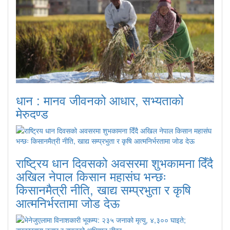
धान : मानव जीवनको आधार, सभ्यताको
मेरुदण्ड
राष्ट्रिय धान दिवसको अवसरमा शुभकामना दिँदै
अखिल नेपाल किसान महासंघ भन्छः
किसानमैत्री नीति, खाद्य सम्प्रभुता र कृषि
आत्मनिर्भरतामा जोड देऊ