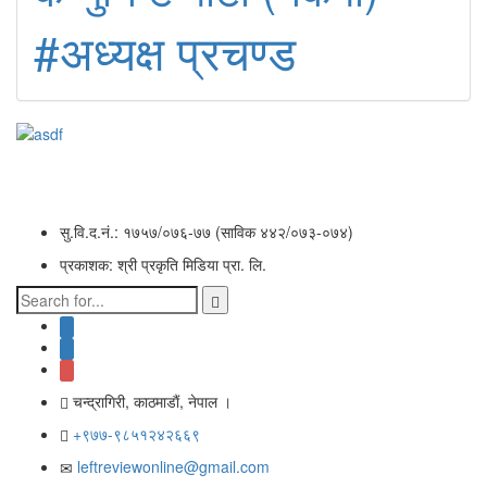
#अध्यक्ष प्रचण्ड
सु.वि.द.नं.: १७५७/०७६-७७ (साविक ४४२/०७३-०७४)
प्रकाशक: श्री प्रकृति मिडिया प्रा. लि.
चन्द्रागिरी, काठमाडाैं, नेपाल ।
+९७७-९८५१२४२६६९
leftreviewonline@gmail.com