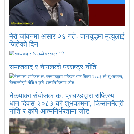
मेरो जीवनमा असार २६ गतेः जनयुद्धमा मृत्युलाई
जितेको दिन
समाजवाद र नेपालको परराष्ट्र नीति
नेकपाका संयोजक क. प्रचण्डद्वारा राष्ट्रिय
धान दिवस २०८३ को शुभकामना, किसानमैत्री
नीति र कृषि आत्मनिर्भरतामा जोड