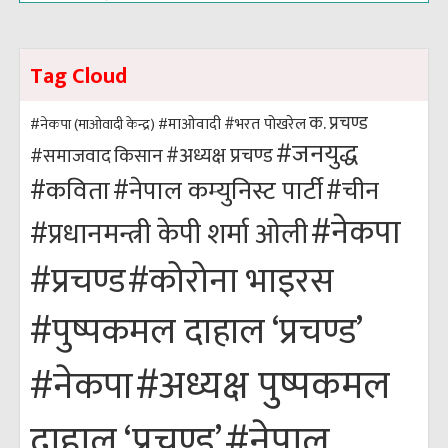
Tag Cloud
क. प्रचण्ड
#भरत पोखरेल
#नेकपा (माओवादी केन्द्र)
#माओवादी
#जनयुद्ध
#अध्यक्ष प्रचण्ड
किसान
#समाजवाद
#कविता
#नेपाल कम्युनिस्ट पार्टी
#चीन
#नेकपा
#प्रधानमन्त्री केपी शर्मा ओली
#कोरोना भाइरस
#प्रचण्ड
#पुष्पकमल दाहाल ‘प्रचण्ड’
#अध्यक्ष पुष्पकमल
#नेकपा
#नेपाल
दाहाल ‘प्रचण्ड’