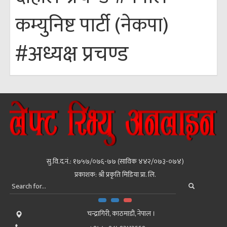
कम्युनिष्ट पार्टी (नेकपा)
#अध्यक्ष प्रचण्ड
सु.वि.द.नं.: १७५७/०७६-७७ (साविक ४४२/०७३-०७४)
प्रकाशक: श्री प्रकृति मिडिया प्रा. लि.
चन्द्रागिरी, काठमाडाैं, नेपाल ।