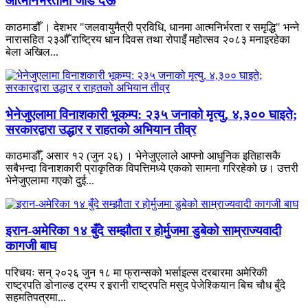
आत्मनिर्भरतामा जोड देऊ
काठमाडौँ । देशभर "जलवायुमैत्री प्रविधि, धानमा आत्मनिर्भरता र समृद्धि" भन्ने
नारासहित २३औँ राष्ट्रिय धान दिवस तथा रोपाइँ महोत्सव २०८३ मनाइरहेका
बेला अखिल...
भेनेजुएलामा विनाशकारी भूकम्प: २३५ जनाको मृत्यु, ४,३०० घाइते;
सरकारद्वारा उद्धार र राहतको अभियान तीव्र
काठमाडौँ, असार १२ (जुन २६) । भेनेजुएलाले आफ्नो आधुनिक इतिहासकै
सबैभन्दा विनाशकारी प्राकृतिक विपत्तिमध्ये एकको सामना गरिरहेको छ। उत्तरी
भेनेजुएलामा गएको दुई...
इरान-अमेरिका १४ बुँदे सम्झौता र होर्मुजमा डुबेको साम्राज्यवादी
कागजी बाघ
परिचयः सन् २०२६ जुन १८ मा फ्रान्सको भर्साइल्स दरबारमा अमेरिकी
राष्ट्रपति डोनाल्ड ट्रम्प र इरानी राष्ट्रपति मसुद पेजेश्कियान बिच चौध बुँदे
सहमतिपत्रमा...