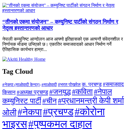
“तीनको एकमा संयोजन” – कम्युनिष्ट पार्टीको संगठन निर्माण र
नेतृत्व हस्तान्तरणको आधार
नेपाली कम्युनिष्ट आन्दोलन आज आफ्नो इतिहासको एक अत्यन्तै संवेदनशील र
निर्णायक मोडमा उभिएको छ। एकातिर समाजवादको आधार निर्माण गर्ने
ऐतिहासिक कार्यभार हाम्रा...
Tag Cloud
#समाजवाद
क. प्रचण्ड
#माओवादी
#भरत पोखरेल
#नेकपा (माओवादी केन्द्र)
#जनयुद्ध
#कविता
#नेपाल
#अध्यक्ष प्रचण्ड
किसान
#प्रधानमन्त्री केपी शर्मा
कम्युनिस्ट पार्टी
#चीन
#कोरोना
#प्रचण्ड
#नेकपा
ओली
#पुष्पकमल दाहाल
भाइरस