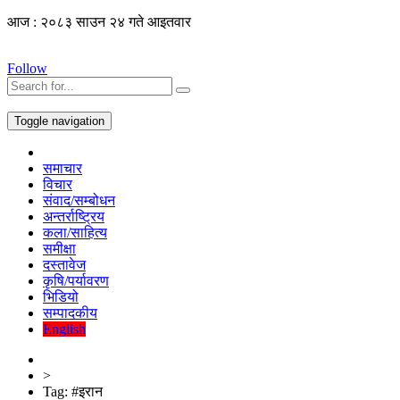
आज : २०८३ साउन २४ गते आइतवार
Follow
Toggle navigation
समाचार
विचार
संवाद/सम्बोधन
अन्तर्राष्ट्रिय
कला/साहित्य
समीक्षा
दस्तावेज
कृषि/पर्यावरण
भिडियो
सम्पादकीय
English
>
Tag:
#इरान