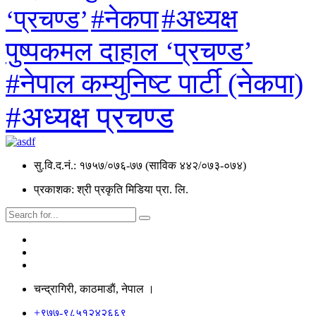
#अध्यक्ष
#नेकपा
‘प्रचण्ड’
पुष्पकमल दाहाल ‘प्रचण्ड’
#नेपाल कम्युनिष्ट पार्टी (नेकपा)
#अध्यक्ष प्रचण्ड
सु.वि.द.नं.: १७५७/०७६-७७ (साविक ४४२/०७३-०७४)
प्रकाशक: श्री प्रकृति मिडिया प्रा. लि.
चन्द्रागिरी, काठमाडाैं, नेपाल ।
+९७७-९८५१२४२६६९