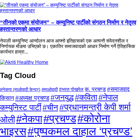
“तीनको एकमा संयोजन” – कम्युनिष्ट पार्टीको संगठन निर्माण र नेतृत्व
हस्तान्तरणको आधार
नेपाली कम्युनिष्ट आन्दोलन आज आफ्नो इतिहासको एक अत्यन्तै संवेदनशील र
निर्णायक मोडमा उभिएको छ। एकातिर समाजवादको आधार निर्माण गर्ने ऐतिहासिक
कार्यभार हाम्रा...
Tag Cloud
क. प्रचण्ड
#समाजवाद
#माओवादी
#भरत पोखरेल
#नेकपा (माओवादी केन्द्र)
#कविता
#नेपाल
#जनयुद्ध
किसान
#अध्यक्ष प्रचण्ड
#प्रधानमन्त्री केपी शर्मा
कम्युनिस्ट पार्टी
#चीन
#प्रचण्ड
#कोरोना
#नेकपा
ओली
#पुष्पकमल दाहाल ‘प्रचण्ड’
भाइरस