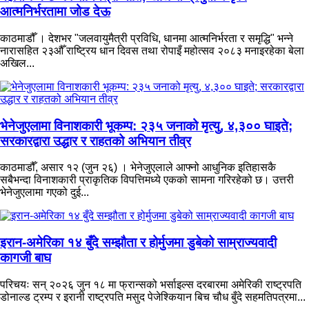
आत्मनिर्भरतामा जोड देऊ
काठमाडौँ । देशभर "जलवायुमैत्री प्रविधि, धानमा आत्मनिर्भरता र समृद्धि" भन्ने
नारासहित २३औँ राष्ट्रिय धान दिवस तथा रोपाइँ महोत्सव २०८३ मनाइरहेका बेला
अखिल...
भेनेजुएलामा विनाशकारी भूकम्प: २३५ जनाको मृत्यु, ४,३०० घाइते;
सरकारद्वारा उद्धार र राहतको अभियान तीव्र
काठमाडौँ, असार १२ (जुन २६) । भेनेजुएलाले आफ्नो आधुनिक इतिहासकै
सबैभन्दा विनाशकारी प्राकृतिक विपत्तिमध्ये एकको सामना गरिरहेको छ। उत्तरी
भेनेजुएलामा गएको दुई...
इरान-अमेरिका १४ बुँदे सम्झौता र होर्मुजमा डुबेको साम्राज्यवादी
कागजी बाघ
परिचयः सन् २०२६ जुन १८ मा फ्रान्सको भर्साइल्स दरबारमा अमेरिकी राष्ट्रपति
डोनाल्ड ट्रम्प र इरानी राष्ट्रपति मसुद पेजेश्कियान बिच चौध बुँदे सहमतिपत्रमा...