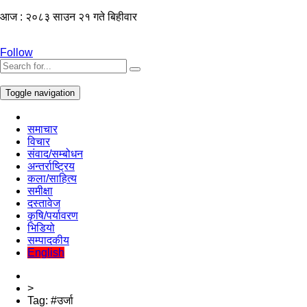
आज : २०८३ साउन २१ गते बिहीवार
Follow
Toggle navigation
समाचार
विचार
संवाद/सम्बोधन
अन्तर्राष्ट्रिय
कला/साहित्य
समीक्षा
दस्तावेज
कृषि/पर्यावरण
भिडियो
सम्पादकीय
English
>
Tag:
#उर्जा