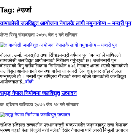
Tag:
#उर्जा
तामाकोसी जलविद्युत आयोजना नेपालकै लागी नमुनायोग्य – मन्त्री पुन
लेफ्ट रिभ्यु संवाददाता
२०७५ चैत ९ गते शनिवार
दोलखा, उर्जा, जलस्रोत तथा सिँचाइमन्त्री वर्षमान पुन 'अनन्त' ले माथिल्लो
तामाकोसी जलविद्युत आयोजनाको निरीक्षण गर्नुभएको छ। उर्जामन्त्री पुन
दोलखाको विगु गाउँपालिकामा निर्माणाधीन ४५६ मेगावाट क्षमता भएको तामाकोसी
जलविद्युत आयोजनाको अवस्था बारेमा जानकारी लिन शुक्रवार साँझ दोलखा
पग्नुभएको हो । मन्त्री पुन राष्ट्रिय गौरवको रुपमा रहेको तामाकोसी जलविद्युत
आयोजनालाई...
बाँकी
समृद्ध नेपाल निर्माणमा जलविद्युत् उत्पादन
क. दधिराम खतिवडा
२०७५ जेठ १४ गते सोमवार
संक्षिप्त इतिहास तत्कालीन प्रधानमन्त्री चन्द्रसमशेर जङ्गबहादुर राणा बेलायत
भ्रमण गएको बेला बिजुली बत्ती बलेको देखेर नेपालमा पनि त्यस्तै बिजुली उत्पादन