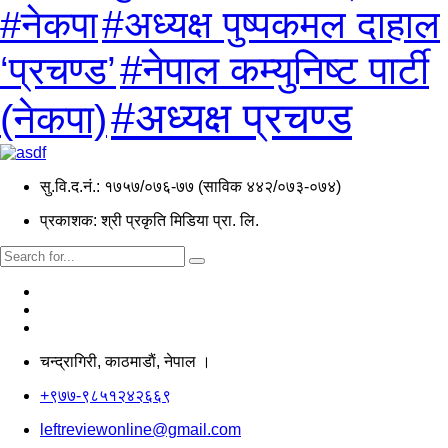
#अध्यक्ष पुष्पकमल दाहाल
#नेकपा
#नेपाल कम्युनिष्ट पार्टी
‘प्रचण्ड’
#अध्यक्ष प्रचण्ड
(नेकपा)
सु.वि.द.नं.: १७५७/०७६-७७ (साविक ४४२/०७३-०७४)
प्रकाशक: श्री प्रकृति मिडिया प्रा. लि.
चन्द्रागिरी, काठमाडाैं, नेपाल ।
+९७७-९८५१२४२६६९
leftreviewonline@gmail.com