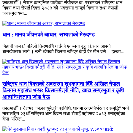
काठमाडौँ । नेपाल कम्युनिष्ट पार्टीका संयोजक क. प्रचण्डले राष्ट्रिय धान
दिवस तथा रोपाइँ दिवस २०८३ को अवसरमा सम्पूर्ण किसान तथा नेपाली
जनसमुदायमा...
धान : मानव जीवनको आधार, सभ्यताको मेरुदण्ड
बिहानी घामको पहिलो किरणसँगै गाउँको एकजना वृद्ध किसान आफ्नो
धानखेततर्फ लागे । उनी खेतको डिलमा उभिएर केही बेर मौन बसे । हल्का...
राष्ट्रिय धान दिवसको अवसरमा शुभकामना दिँदै अखिल नेपाल
किसान महासंघ भन्छः किसानमैत्री नीति, खाद्य सम्प्रभुता र कृषि
आत्मनिर्भरतामा जोड देऊ
काठमाडौँ । देशभर "जलवायुमैत्री प्रविधि, धानमा आत्मनिर्भरता र समृद्धि" भन्ने
नारासहित २३औँ राष्ट्रिय धान दिवस तथा रोपाइँ महोत्सव २०८३ मनाइरहेका
बेला अखिल...