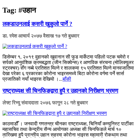
Tag:
#उहान
लकडाउनलाई कसरी खुकुलो पार्ने ?
डा. रमेश आचार्य
२०७७ वैशाख १७ गते बुधवार
डिसेम्बर १, २०१९ वुहानको खुवानान सी फुड मार्केटमा पहिलो पटक चमेरो र
सर्पको आनुवंशिक क्रमबद्धता (जीन सिक्वेन्स) र आणविक संरचना (मोलिक्युलर
स्ट्रक्चर) सँग नब्बे प्रतिशत मिल्ने र शालकमा ९५ प्रतिशत मिल्ने मानवजातिमा
देखा परेका ६ प्रकारका कोरोना भाइरसमध्ये बिटा कोरोना वर्गमा पर्ने सार्स
प्रजातिको नयाँ भाइरस देखियो ।...
बाँकी
राष्ट्राध्यक्ष सी चिनफिङद्वारा हुपै र उहानको निरीक्षण भ्रमण
लेफ्ट रिभ्यु संवाददाता
२०७६ फागुन २८ गते बुधवार
काठमाडौँ । जनवादी गणतन्त्र चीनका राष्ट्राध्यक्ष, चिनियाँ कम्युनिस्ट पार्टीका
महासचिव तथा केन्द्रीय सैन्य आयोगका अध्यक्ष सी चिनफिङले मार्च १०
तारिखमा हुपै प्रान्तीय उहान सहरमा कोरोना भाइरस महामारी रोकथाम तथा