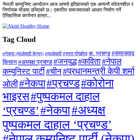
नेपाली कम्युनिष्ट आन्दोलन आज आफ्नो इतिहासको एक अत्यन्तै संवेदनशील र
निर्णायक मोडमा उभिएको छ। एकातिर समाजवादको आधार निर्माण गर्ने
ऐतिहासिक कार्यभार हाम्रा...
Tag Cloud
#समाजवाद
क. प्रचण्ड
#माओवादी
#भरत पोखरेल
#नेकपा (माओवादी केन्द्र)
#जनयुद्ध
#कविता
#नेपाल
#अध्यक्ष प्रचण्ड
किसान
#प्रधानमन्त्री केपी शर्मा
कम्युनिस्ट पार्टी
#चीन
#कोरोना
#प्रचण्ड
#नेकपा
ओली
#पुष्पकमल दाहाल
भाइरस
#अध्यक्ष
#नेकपा
‘प्रचण्ड’
पुष्पकमल दाहाल ‘प्रचण्ड’
#नेपाल कम्युनिष्ट पार्टी (नेकपा)