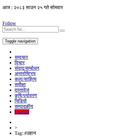
आज : २०८३ साउन २५ गते सोमवार
Follow
Toggle navigation
समाचार
विचार
संवाद/सम्बोधन
अन्तर्राष्ट्रिय
कला/साहित्य
समीक्षा
दस्तावेज
कृषि/पर्यावरण
भिडियो
सम्पादकीय
English
>
Tag:
#उहान