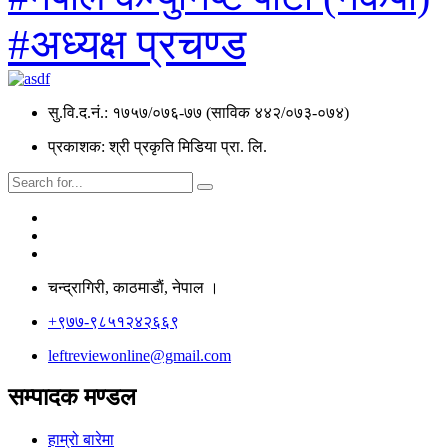
#अध्यक्ष प्रचण्ड
सु.वि.द.नं.: १७५७/०७६-७७ (साविक ४४२/०७३-०७४)
प्रकाशक: श्री प्रकृति मिडिया प्रा. लि.
चन्द्रागिरी, काठमाडाैं, नेपाल ।
+९७७-९८५१२४२६६९
leftreviewonline@gmail.com
सम्पादक मण्डल
हाम्रो बारेमा