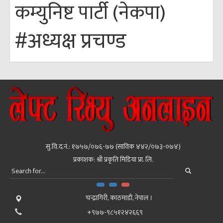
कम्युनिष्ट पार्टी (नेकपा)
#अध्यक्ष प्रचण्ड
सु.वि.द.नं.: १७५७/०७६-७७ (साविक ४४२/०७३-०७४)
प्रकाशक: श्री प्रकृति मिडिया प्रा. लि.
चन्द्रागिरी, काठमाडाैं, नेपाल ।
+९७७-९८५१२४२६६९