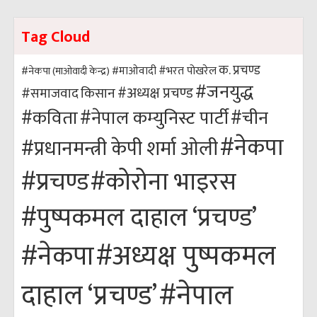
Tag Cloud
क. प्रचण्ड
#भरत पोखरेल
#नेकपा (माओवादी केन्द्र)
#माओवादी
#जनयुद्ध
#अध्यक्ष प्रचण्ड
किसान
#समाजवाद
#कविता
#नेपाल कम्युनिस्ट पार्टी
#चीन
#नेकपा
#प्रधानमन्त्री केपी शर्मा ओली
#कोरोना भाइरस
#प्रचण्ड
#पुष्पकमल दाहाल ‘प्रचण्ड’
#अध्यक्ष पुष्पकमल
#नेकपा
#नेपाल
दाहाल ‘प्रचण्ड’