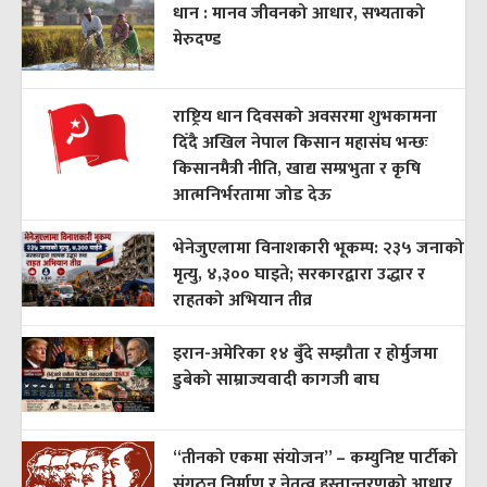
धान : मानव जीवनको आधार, सभ्यताको
मेरुदण्ड
राष्ट्रिय धान दिवसको अवसरमा शुभकामना
दिँदै अखिल नेपाल किसान महासंघ भन्छः
किसानमैत्री नीति, खाद्य सम्प्रभुता र कृषि
आत्मनिर्भरतामा जोड देऊ
भेनेजुएलामा विनाशकारी भूकम्प: २३५ जनाको
मृत्यु, ४,३०० घाइते; सरकारद्वारा उद्धार र
राहतको अभियान तीव्र
इरान-अमेरिका १४ बुँदे सम्झौता र होर्मुजमा
डुबेको साम्राज्यवादी कागजी बाघ
“तीनको एकमा संयोजन” – कम्युनिष्ट पार्टीको
संगठन निर्माण र नेतृत्व हस्तान्तरणको आधार