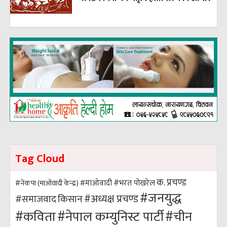
Tag Cloud
क. प्रचण्ड
#भरत पोखरेल
#नेकपा (माओवादी केन्द्र)
#माओवादी
#जनयुद्ध
#अध्यक्ष प्रचण्ड
किसान
#समाजवाद
#कविता
#नेपाल कम्युनिस्ट पार्टी
#चीन