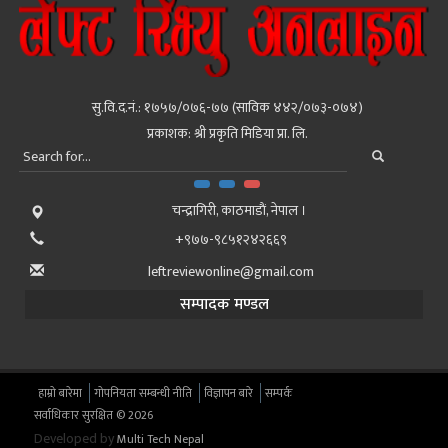
सु.वि.द.नं.: १७५७/०७६-७७ (साविक ४४२/०७३-०७४)
प्रकाशक: श्री प्रकृति मिडिया प्रा. लि.
चन्द्रागिरी, काठमाडाैं, नेपाल ।
+९७७-९८५१२४२६६९
leftreviewonline@gmail.com
सम्पादक मण्डल
हाम्रो बारेमा
गोपनियता सम्बन्धी नीति
विज्ञापन बारे
सम्पर्क
सर्वाधिकार सुरक्षित © 2026
Developed by
Multi Tech Nepal