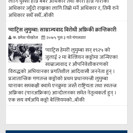
लागि घुस्सा हान्ने बर्बर अधिकार तथा कोरा हान्ने गोराको
अधिकार ज्युँदो राख्नका लागि तिम्रो मर्ने अधिकार र, तिमी रुने
अधिकार सधैँ सधैँ...
बाँकी
प्याट्रिस लुमुम्बा: साम्राज्यवाद विरोधी अफ्रिकी क्रान्तिकारी
क. प्रमेश पोखरेल
२०७५ पुस ३ गते मंगलवार
प्याट्रिस हेमरी लुमुम्बा सन् १९२५ को
जुलाई २ मा बेल्जियन कङ्गोमा जन्मिएका
साम्राज्यवाद र औपनिवेशीकरणको
विरुद्धको अभियानका प्रगतिशील आदिवासी जननेता हुन् ।
प्रजातान्त्रिक गणतन्त्र कङ्गोको प्रथम प्रधानमन्त्री लुमुम्बा
घानाका समकक्षी क्वामे एनक्रुमा जस्तै राष्ट्रियता तथा स्वतन्त्र
अफ्रिका (पानअफ्रिका) आन्दोलनका समेत नेतृत्वकर्ता हुन् ।
एक सय वर्षअघि कङ्गो बेल्जियमको...
बाँकी