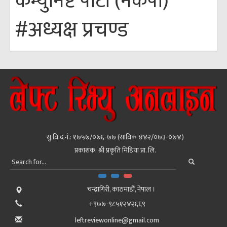
कम्युनिष्ट पार्टी (नेकपा)
#अध्यक्ष प्रचण्ड
सु.वि.द.नं.: १७५७/०७६-७७ (साविक ४४२/०७३-०७४)
प्रकाशक: श्री प्रकृति मिडिया प्रा. लि.
चन्द्रागिरी, काठमाडाैं, नेपाल ।
+९७७-९८५१२४२६६९
leftreviewonline@gmail.com