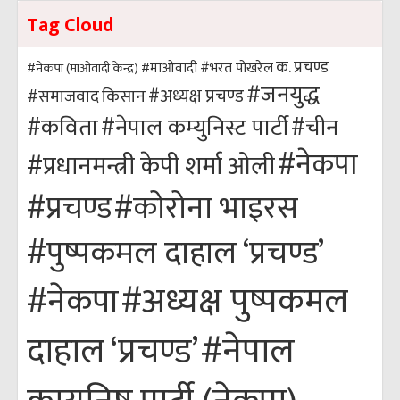
Tag Cloud
क. प्रचण्ड
#भरत पोखरेल
#नेकपा (माओवादी केन्द्र)
#माओवादी
#जनयुद्ध
#अध्यक्ष प्रचण्ड
किसान
#समाजवाद
#कविता
#नेपाल कम्युनिस्ट पार्टी
#चीन
#नेकपा
#प्रधानमन्त्री केपी शर्मा ओली
#कोरोना भाइरस
#प्रचण्ड
#पुष्पकमल दाहाल ‘प्रचण्ड’
#अध्यक्ष पुष्पकमल
#नेकपा
#नेपाल
दाहाल ‘प्रचण्ड’