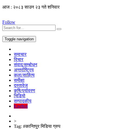
आज : २०८३ साउन २३ गते शनिवार
Follow
Toggle navigation
समाचार
विचार
संवाद/सम्बोधन
अन्तर्राष्ट्रिय
कला/साहित्य
समीक्षा
दस्तावेज
कृषि/पर्यावरण
भिडियो
सम्पादकीय
English
>
Tag:
#कान्तिपुर मिडिया ग्रुप