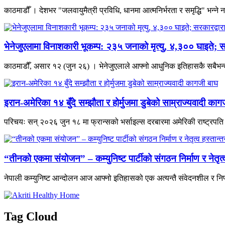
काठमाडौँ । देशभर "जलवायुमैत्री प्रविधि, धानमा आत्मनिर्भरता र समृद्धि" भन्
भेनेजुएलामा विनाशकारी भूकम्प: २३५ जनाको मृत्यु, ४,३०० घाइते; स
काठमाडौँ, असार १२ (जुन २६) । भेनेजुएलाले आफ्नो आधुनिक इतिहासकै सबैभन्दा 
इरान-अमेरिका १४ बुँदे सम्झौता र होर्मुजमा डुबेको साम्राज्यवादी काग
परिचयः सन् २०२६ जुन १८ मा फ्रान्सको भर्साइल्स दरबारमा अमेरिकी राष्ट्रपति डो
“तीनको एकमा संयोजन” – कम्युनिष्ट पार्टीको संगठन निर्माण र नेतृ
नेपाली कम्युनिष्ट आन्दोलन आज आफ्नो इतिहासको एक अत्यन्तै संवेदनशील र निर
Tag Cloud