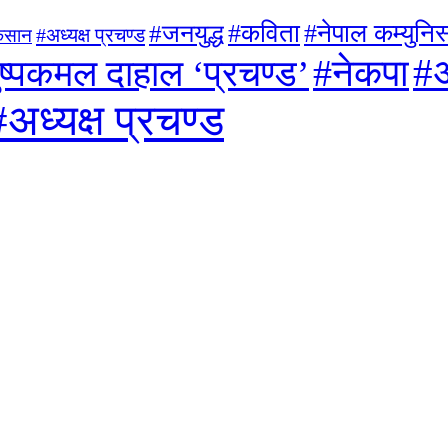
#जनयुद्ध
#कविता
#नेपाल कम्युनिस्
#अध्यक्ष प्रचण्ड
िसान
#अ
#नेकपा
ुष्पकमल दाहाल ‘प्रचण्ड’
#अध्यक्ष प्रचण्ड