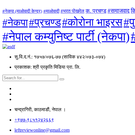
#समाजवाद
क
क. प्रचण्ड
#माओवादी
#भरत पोखरेल
#नेकपा (माओवादी केन्द्र)
#प
#कोरोना भाइरस
#प्रचण्ड
#नेकपा
#नेपाल कम्युनिष्ट पार्टी (नेकपा)
सु.वि.द.नं.: १७५७/०७६-७७ (साविक ४४२/०७३-०७४)
प्रकाशक: श्री प्रकृति मिडिया प्रा. लि.
चन्द्रागिरी, काठमाडाैं, नेपाल ।
+९७७-९८५१२४२६६९
leftreviewonline@gmail.com