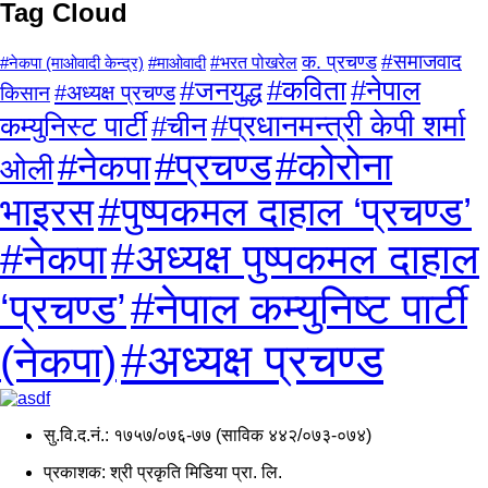
Tag Cloud
क. प्रचण्ड
#समाजवाद
#माओवादी
#भरत पोखरेल
#नेकपा (माओवादी केन्द्र)
#कविता
#नेपाल
#जनयुद्ध
किसान
#अध्यक्ष प्रचण्ड
#प्रधानमन्त्री केपी शर्मा
कम्युनिस्ट पार्टी
#चीन
#प्रचण्ड
#कोरोना
#नेकपा
ओली
#पुष्पकमल दाहाल ‘प्रचण्ड’
भाइरस
#अध्यक्ष पुष्पकमल दाहाल
#नेकपा
#नेपाल कम्युनिष्ट पार्टी
‘प्रचण्ड’
#अध्यक्ष प्रचण्ड
(नेकपा)
सु.वि.द.नं.: १७५७/०७६-७७ (साविक ४४२/०७३-०७४)
प्रकाशक: श्री प्रकृति मिडिया प्रा. लि.