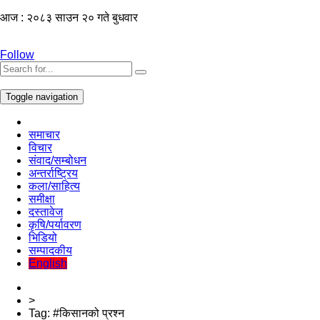
आज : २०८३ साउन २० गते बुधवार
Follow
Toggle navigation
समाचार
विचार
संवाद/सम्बोधन
अन्तर्राष्ट्रिय
कला/साहित्य
समीक्षा
दस्तावेज
कृषि/पर्यावरण
भिडियो
सम्पादकीय
English
>
Tag:
#किसानको प्रश्न