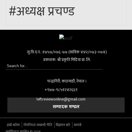
#अध्यक्ष प्रचण्ड
सु.वि.द.नं.: १७५७/०७६-७७ (साविक ४४२/०७३-०७४)
प्रकाशक: श्री प्रकृति मिडिया प्रा. लि.
चन्द्रागिरी, काठमाडाैं, नेपाल ।
+९७७-९८५१२४२६६९
leftreviewonline@gmail.com
सम्पादक मण्डल
हाम्रो बारेमा
गोपनियता सम्बन्धी नीति
विज्ञापन बारे
सम्पर्क
सर्वाधिकार सुरक्षित © 2026