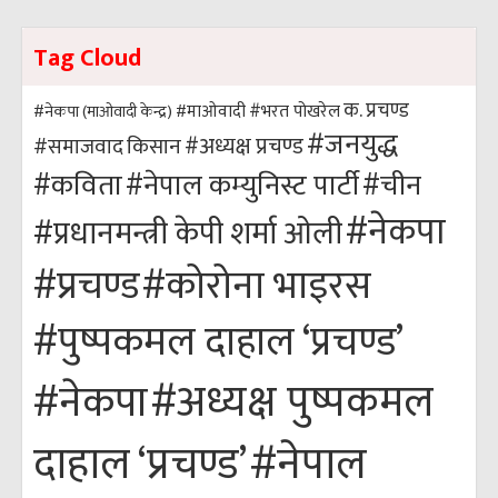
Tag Cloud
क. प्रचण्ड
#भरत पोखरेल
#नेकपा (माओवादी केन्द्र)
#माओवादी
#जनयुद्ध
#अध्यक्ष प्रचण्ड
किसान
#समाजवाद
#कविता
#नेपाल कम्युनिस्ट पार्टी
#चीन
#नेकपा
#प्रधानमन्त्री केपी शर्मा ओली
#कोरोना भाइरस
#प्रचण्ड
#पुष्पकमल दाहाल ‘प्रचण्ड’
#अध्यक्ष पुष्पकमल
#नेकपा
#नेपाल
दाहाल ‘प्रचण्ड’