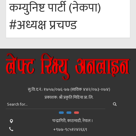
कम्युनिष्ट पार्टी (नेकपा)
#अध्यक्ष प्रचण्ड
सु.वि.द.नं.: १७५७/०७६-७७ (साविक ४४२/०७३-०७४)
प्रकाशक: श्री प्रकृति मिडिया प्रा. लि.
चन्द्रागिरी, काठमाडाैं, नेपाल ।
+९७७-९८५१२४२६६९