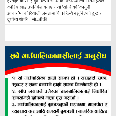
हस्तक्षेपकारी ‘५ बुँदे उल्सा सन्धि’को षडयन्त्र रचे । तिनीहरुले
कोरियालाई उपनिवेश बनाए र सो 'सन्धि’को ‘कानुनी
आधार’मा कोरियाली जनतामाथि कहिल्यै नसुनिएको दुःख र
दूर्भाग्य थोपरे । सो...
बाँकी