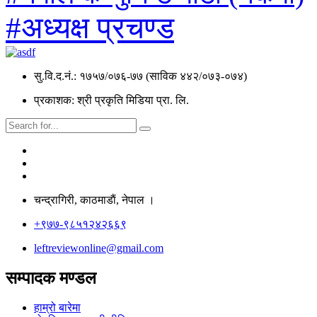
#अध्यक्ष प्रचण्ड
सु.वि.द.नं.: १७५७/०७६-७७ (साविक ४४२/०७३-०७४)
प्रकाशक: श्री प्रकृति मिडिया प्रा. लि.
चन्द्रागिरी, काठमाडाैं, नेपाल ।
+९७७-९८५१२४२६६९
leftreviewonline@gmail.com
सम्पादक मण्डल
हाम्रो बारेमा