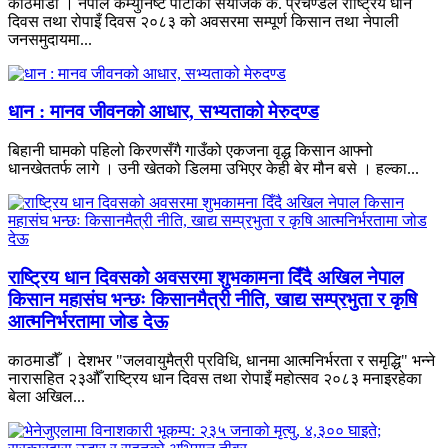
काठमाडौँ । नेपाल कम्युनिष्ट पार्टीका संयोजक क. प्रचण्डले राष्ट्रिय धान
दिवस तथा रोपाइँ दिवस २०८३ को अवसरमा सम्पूर्ण किसान तथा नेपाली
जनसमुदायमा...
धान : मानव जीवनको आधार, सभ्यताको मेरुदण्ड
बिहानी घामको पहिलो किरणसँगै गाउँको एकजना वृद्ध किसान आफ्नो
धानखेततर्फ लागे । उनी खेतको डिलमा उभिएर केही बेर मौन बसे । हल्का...
राष्ट्रिय धान दिवसको अवसरमा शुभकामना दिँदै अखिल नेपाल
किसान महासंघ भन्छः किसानमैत्री नीति, खाद्य सम्प्रभुता र कृषि
आत्मनिर्भरतामा जोड देऊ
काठमाडौँ । देशभर "जलवायुमैत्री प्रविधि, धानमा आत्मनिर्भरता र समृद्धि" भन्ने
नारासहित २३औँ राष्ट्रिय धान दिवस तथा रोपाइँ महोत्सव २०८३ मनाइरहेका
बेला अखिल...