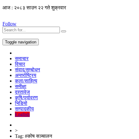
आज : २०८३ साउन २२ गते शुक्रवार
Follow
Toggle navigation
समाचार
विचार
संवाद/सम्बोधन
अन्तर्राष्ट्रिय
कला/साहित्य
समीक्षा
दस्तावेज
कृषि/पर्यावरण
भिडियो
सम्पादकीय
English
>
Tag:
#कोष सञ्चालन