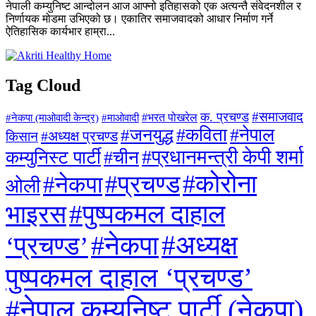
नेपाली कम्युनिष्ट आन्दोलन आज आफ्नो इतिहासको एक अत्यन्तै संवेदनशील र
निर्णायक मोडमा उभिएको छ। एकातिर समाजवादको आधार निर्माण गर्ने
ऐतिहासिक कार्यभार हाम्रा...
Tag Cloud
#समाजवाद
क. प्रचण्ड
#माओवादी
#भरत पोखरेल
#नेकपा (माओवादी केन्द्र)
#जनयुद्ध
#कविता
#नेपाल
#अध्यक्ष प्रचण्ड
किसान
#प्रधानमन्त्री केपी शर्मा
कम्युनिस्ट पार्टी
#चीन
#कोरोना
#प्रचण्ड
#नेकपा
ओली
#पुष्पकमल दाहाल
भाइरस
#अध्यक्ष
#नेकपा
‘प्रचण्ड’
पुष्पकमल दाहाल ‘प्रचण्ड’
#नेपाल कम्युनिष्ट पार्टी (नेकपा)