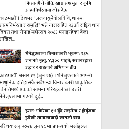
किसानमैत्री नीति, खाद्य सम्प्रभुता र कृषि
आत्मनिर्भरतामा जोड देऊ
काठमाडौँ । देशभर "जलवायुमैत्री प्रविधि, धानमा
आत्मनिर्भरता र समृद्धि" भन्ने नारासहित २३औँ राष्ट्रिय धान
दिवस तथा रोपाइँ महोत्सव २०८३ मनाइरहेका बेला
अखिल...
भेनेजुएलामा विनाशकारी भूकम्प: २३५
जनाको मृत्यु, ४,३०० घाइते; सरकारद्वारा
उद्धार र राहतको अभियान तीव्र
काठमाडौँ, असार १२ (जुन २६) । भेनेजुएलाले आफ्नो
आधुनिक इतिहासकै सबैभन्दा विनाशकारी प्राकृतिक
विपत्तिमध्ये एकको सामना गरिरहेको छ। उत्तरी
भेनेजुएलामा गएको दुई...
इरान-अमेरिका १४ बुँदे सम्झौता र होर्मुजमा
डुबेको साम्राज्यवादी कागजी बाघ
परिचयः सन् २०२६ जुन १८ मा फ्रान्सको भर्साइल्स