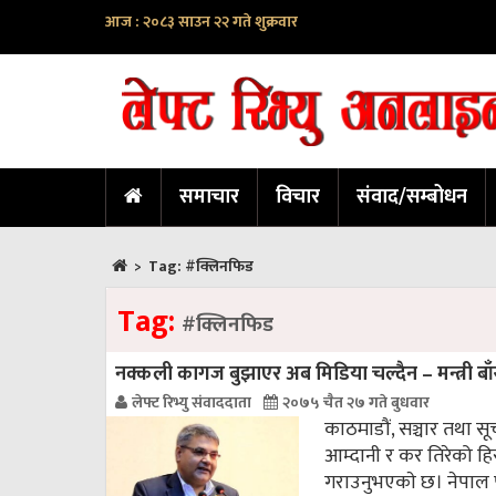
आज : २०८३ साउन २२ गते शुक्रवार
समाचार
विचार
संवाद/सम्बोधन
>
Tag:
#क्लिनफिड
Tag:
#क्लिनफिड
नक्कली कागज बुझाएर अब मिडिया चल्दैन – मन्त्री बाँस
लेफ्ट रिभ्यु संवाददाता
२०७५ चैत २७ गते बुधवार
काठमाडौं, सञ्चार तथा सू
आम्दानी र कर तिरेको हि
गराउनुभएकाे छ। नेपाल 