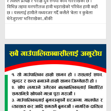
र त्यसले प्रत्यक्ष र परोक्ष दुवै रुपमा काम गरिराखेको छ ।
विभिन्न तहमा मनपरीतन्त्र हावी भइराखेको परिवेश हामी कहाँ
छ । यसलाई हामीले मध्यनजर गर्दै कसैले 'बेला न कुबेला
भेनेजुएला' भनिराखेका...
बाँकी