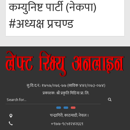
कम्युनिष्ट पार्टी (नेकपा)
#अध्यक्ष प्रचण्ड
सु.वि.द.नं.: १७५७/०७६-७७ (साविक ४४२/०७३-०७४)
प्रकाशक: श्री प्रकृति मिडिया प्रा. लि.
चन्द्रागिरी, काठमाडाैं, नेपाल ।
+९७७-९८५१२४२६६९