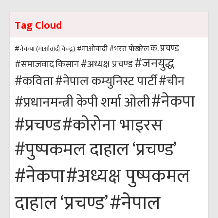
Tag Cloud
क. प्रचण्ड
#भरत पोखरेल
#नेकपा (माओवादी केन्द्र)
#माओवादी
#जनयुद्ध
#अध्यक्ष प्रचण्ड
किसान
#समाजवाद
#कविता
#नेपाल कम्युनिस्ट पार्टी
#चीन
#नेकपा
#प्रधानमन्त्री केपी शर्मा ओली
#कोरोना भाइरस
#प्रचण्ड
#पुष्पकमल दाहाल ‘प्रचण्ड’
#अध्यक्ष पुष्पकमल
#नेकपा
#नेपाल
दाहाल ‘प्रचण्ड’