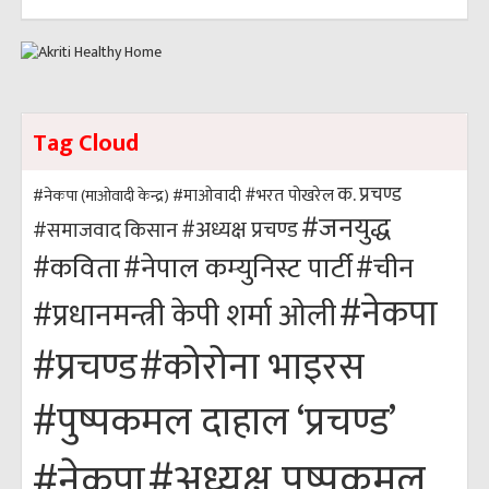
Tag Cloud
क. प्रचण्ड
#भरत पोखरेल
#नेकपा (माओवादी केन्द्र)
#माओवादी
#जनयुद्ध
#अध्यक्ष प्रचण्ड
किसान
#समाजवाद
#कविता
#नेपाल कम्युनिस्ट पार्टी
#चीन
#नेकपा
#प्रधानमन्त्री केपी शर्मा ओली
#कोरोना भाइरस
#प्रचण्ड
#पुष्पकमल दाहाल ‘प्रचण्ड’
#अध्यक्ष पुष्पकमल
#नेकपा