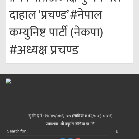
#नेपाल
दाहाल ‘प्रचण्ड’
कम्युनिष्ट पार्टी (नेकपा)
#अध्यक्ष प्रचण्ड
सु.वि.द.नं.: १७५७/०७६-७७ (साविक ४४२/०७३-०७४)
प्रकाशक: श्री प्रकृति मिडिया प्रा. लि.