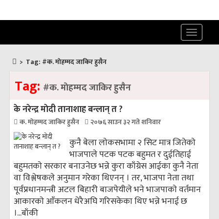
Toggle
navigatio
>
Tag:
#क. माेहम्मद जाकिर हुसैन
Tag:
#क. माेहम्मद जाकिर हुसैन
के नरेन्द्र माेदी तानाशाह बन्लान् त ?
क. माेहम्मद जाकिर हुसैन
२०७६ साउन ३२ गते शनिवार
कुनै बेला लाेकसभामा २ सिट मात्र जितेकाे
भाजपाले पटक पटक बहुमत र दुईतिहाई
बहुमतकाे सरकार बनाउनेछ भन्ने कुरा काँग्रेस आईका कुनै नेता
वा विश्लेषकले अनुमान गरेका थिएनन् । तर, भाजपा नेता तथा
पूर्वप्रधानमन्त्री अटल बिहारी बाजपेयीले भने भाजपाकाे वर्तमान
आकारकाे आँकलन धेरैअघि गरिसकेका थिए भन्ने भनाई छ
।...
बाँकी