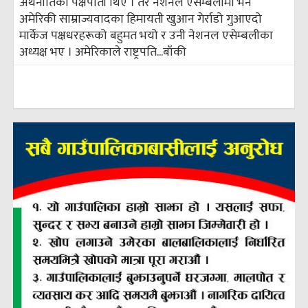
अर्थनीतिको पक्षपाती थिए । तर नेशनल एसेम्बलीमा भने
अमेरिकी साम्राज्यवादका हिमायती खुआन गेर्राडो गुआएदो
मार्केज पक्षधरहरूको बहुमत भयो र उनी नेशनल एसेम्बलीका
अध्यक्ष भए । अमेरिकाले राष्ट्रपति...
बाँकी