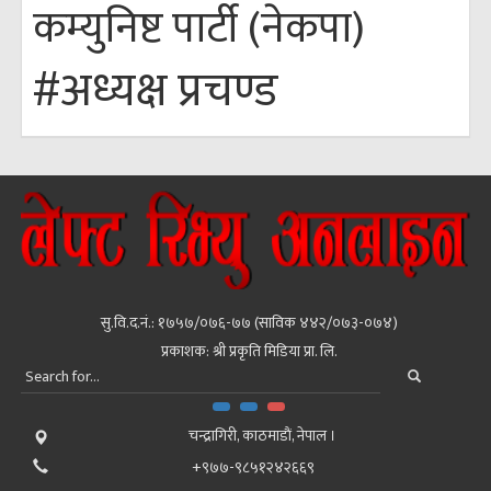
कम्युनिष्ट पार्टी (नेकपा)
#अध्यक्ष प्रचण्ड
सु.वि.द.नं.: १७५७/०७६-७७ (साविक ४४२/०७३-०७४)
प्रकाशक: श्री प्रकृति मिडिया प्रा. लि.
चन्द्रागिरी, काठमाडाैं, नेपाल ।
+९७७-९८५१२४२६६९