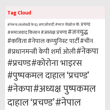
Tag Cloud
क. प्रचण्ड
#भरत पोखरेल
#नेकपा (माओवादी केन्द्र)
#माओवादी
#जनयुद्ध
#अध्यक्ष प्रचण्ड
किसान
#समाजवाद
#कविता
#नेपाल कम्युनिस्ट पार्टी
#चीन
#नेकपा
#प्रधानमन्त्री केपी शर्मा ओली
#कोरोना भाइरस
#प्रचण्ड
#पुष्पकमल दाहाल ‘प्रचण्ड’
#अध्यक्ष पुष्पकमल
#नेकपा
#नेपाल
दाहाल ‘प्रचण्ड’