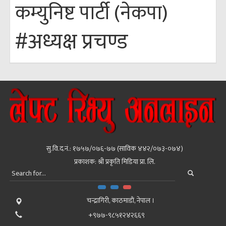
कम्युनिष्ट पार्टी (नेकपा)
#अध्यक्ष प्रचण्ड
सु.वि.द.नं.: १७५७/०७६-७७ (साविक ४४२/०७३-०७४)
प्रकाशक: श्री प्रकृति मिडिया प्रा. लि.
चन्द्रागिरी, काठमाडाैं, नेपाल ।
+९७७-९८५१२४२६६९