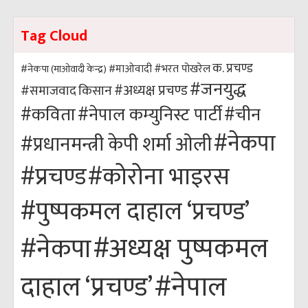
Tag Cloud
क. प्रचण्ड
#भरत पोखरेल
#नेकपा (माओवादी केन्द्र)
#माओवादी
#जनयुद्ध
#अध्यक्ष प्रचण्ड
किसान
#समाजवाद
#कविता
#नेपाल कम्युनिस्ट पार्टी
#चीन
#नेकपा
#प्रधानमन्त्री केपी शर्मा ओली
#कोरोना भाइरस
#प्रचण्ड
#पुष्पकमल दाहाल ‘प्रचण्ड’
#अध्यक्ष पुष्पकमल
#नेकपा
#नेपाल
दाहाल ‘प्रचण्ड’