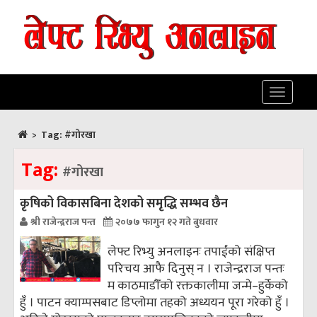
Toggle
navigatio
>
Tag:
#गोरखा
Tag:
#गोरखा
कृषिको विकासबिना देशको समृद्धि सम्भव छैन
श्री राजेन्द्रराज पन्त
२०७७ फागुन १२ गते बुधवार
लेफ्ट रिभ्यु अनलाइनः तपाईंको संक्षिप्त
परिचय आफै दिनुस् न । राजेन्द्रराज पन्तः
म काठमाडौँको रक्तकालीमा जन्मे–हुर्केको
हुँ । पाटन क्याम्पसबाट डिप्लोमा तहको अध्ययन पूरा गरेको हुँ ।