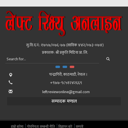
सु.वि.द.नं.: १७५७/०७६-७७ (साविक ४४२/०७३-०७४)
प्रकाशक: श्री प्रकृति मिडिया प्रा. लि.
चन्द्रागिरी, काठमाडाैं, नेपाल ।
+९७७-९८५१२४२६६९
leftreviewonline@gmail.com
सम्पादक मण्डल
हाम्रो बारेमा
गोपनियता सम्बन्धी नीति
विज्ञापन बारे
सम्पर्क