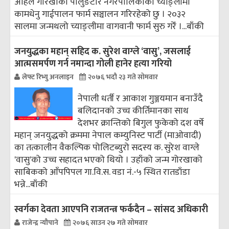
अहिले गोरखाको पालुङटार नगरपालिकाको च्याङ्लीमा
कामधेनु गाईपालन फार्म सञ्चालन गरिरहेको छु । २०३२
सालमा जन्मथलो च्याङ्लीमा वागवानी फार्म सुरु गरेँ ।...
बाँकी
जनयुद्धका महान्‌ सहिद क. सुरेश वाग्ले ‘वासु’, जसलाई
आत्मसमर्पण गर्न नमान्दा गोली हानेर हत्या गरियो
लेफ्ट रिभ्यु अनलाइन
२०७६ भदौ २३ गते सोमवार
नेपाली धर्ती र आकाश गुञ्जयमान बनाउँदै
बलिदानको उच्च कीर्तिमानका साथ
देशभर क्रान्तिको बिगुल फुकेको दश वर्षे
महान्‌ जनयुद्धको क्रममा नेपाल कम्युनिस्ट पार्टी (माओवादी)
का तत्कालीन वैकल्पिक पोलिटब्युरो सदस्य क. सुरेश वाग्ले
'वासु'को उच्च सहादत भएको थियो । उहाँको जन्म गोरखाको
साबिकको आँपपिपल गा.वि.स. वडा नं.-५ स्थित रातडाँडा
भन्ने...
बाँकी
स्वर्गका देवता आएपनि राजतन्त्र फर्कदैन – सांसद अधिकारी
राजेन्द्र न्यौपाने
२०७६ साउन २७ गते सोमवार