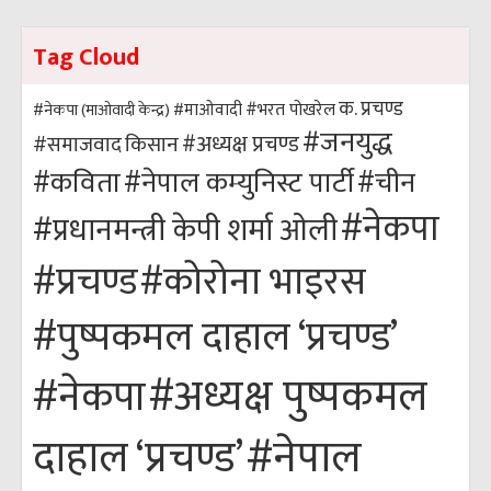
Tag Cloud
क. प्रचण्ड
#भरत पोखरेल
#नेकपा (माओवादी केन्द्र)
#माओवादी
#जनयुद्ध
#अध्यक्ष प्रचण्ड
किसान
#समाजवाद
#कविता
#नेपाल कम्युनिस्ट पार्टी
#चीन
#नेकपा
#प्रधानमन्त्री केपी शर्मा ओली
#कोरोना भाइरस
#प्रचण्ड
#पुष्पकमल दाहाल ‘प्रचण्ड’
#अध्यक्ष पुष्पकमल
#नेकपा
#नेपाल
दाहाल ‘प्रचण्ड’