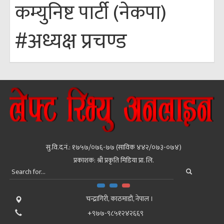
कम्युनिष्ट पार्टी (नेकपा)
#अध्यक्ष प्रचण्ड
सु.वि.द.नं.: १७५७/०७६-७७ (साविक ४४२/०७३-०७४)
प्रकाशक: श्री प्रकृति मिडिया प्रा. लि.
चन्द्रागिरी, काठमाडाैं, नेपाल ।
+९७७-९८५१२४२६६९