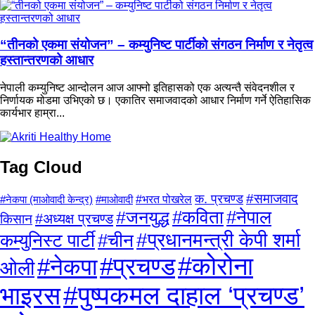
“तीनको एकमा संयोजन” – कम्युनिष्ट पार्टीको संगठन निर्माण र नेतृत्व
हस्तान्तरणको आधार
नेपाली कम्युनिष्ट आन्दोलन आज आफ्नो इतिहासको एक अत्यन्तै संवेदनशील र
निर्णायक मोडमा उभिएको छ। एकातिर समाजवादको आधार निर्माण गर्ने ऐतिहासिक
कार्यभार हाम्रा...
Tag Cloud
क. प्रचण्ड
#समाजवाद
#माओवादी
#भरत पोखरेल
#नेकपा (माओवादी केन्द्र)
#कविता
#नेपाल
#जनयुद्ध
किसान
#अध्यक्ष प्रचण्ड
#प्रधानमन्त्री केपी शर्मा
कम्युनिस्ट पार्टी
#चीन
#प्रचण्ड
#कोरोना
#नेकपा
ओली
#पुष्पकमल दाहाल ‘प्रचण्ड’
भाइरस