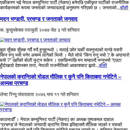
एकीकरण भई नेपाल कम्युनिस्ट पार्टी (नेकपा) बनेपछि एकीकृत पार्टीको राजनीतिक
कार्यक्रमको रूपमा जनताको जनवादलाई अनुशरण गरिएको छ । जनताको...
बाँकी
मदन भण्डारी, प्रचण्ड र जनताको जनवाद
क. कुसुमकेशव पराजुली
२०७७ जेठ ३ गते शनिवार
बुवा सुँक्क सुँक्क गर्दै रुदै हुनुहुन्थ्यो । मलाई उमेर घर्की सक्नुभएको मान्छे यसरी
किन रुनु भयो भनेर अचम्म लागेको थियो । मैले सोधे “किन रुनु भयो ? के अप्ठयारो
पर्‍यो ?” उहाँको बोली फुट्न सकेन । एकछिनपछि मन सम्हाल्दै भन्नुभयो “एउटा
हुँदोखादो देशभक्त तारा, नेपाली राजनीतिको आकाशबाट झर्‍यो...
बाँकी
नेपालको क्रान्तिको मोडल मौलिक र कुनै पनि किताबमा नभेटिने –
अध्यक्ष प्रचण्ड
लेफ्ट रिभ्यु संवाददाता
२०७६ माघ ११ गते शनिवार
काठमाडौँ । नेपाल कम्युनिस्ट पार्टी (नेकपा) का अध्यक्ष पुष्पकमल दाहाल
‘प्रचण्ड’ले नेपालको जनवादी क्रान्ति विश्व इतिहासमै मौलिक भएको र यसको
मोडेल संसारको कुनै पनि किताबमा नभेटिने बताउनु भएको छ । शनिबार नेकपाका