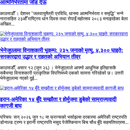
आत्मनिर्भरतामा जोड देऊ
काठमाडौँ । देशभर "जलवायुमैत्री प्रविधि, धानमा आत्मनिर्भरता र समृद्धि" भन्ने
नारासहित २३औँ राष्ट्रिय धान दिवस तथा रोपाइँ महोत्सव २०८३ मनाइरहेका बेला
अखिल...
भेनेजुएलामा विनाशकारी भूकम्प: २३५ जनाको मृत्यु, ४,३०० घाइते;
सरकारद्वारा उद्धार र राहतको अभियान तीव्र
काठमाडौँ, असार १२ (जुन २६) । भेनेजुएलाले आफ्नो आधुनिक इतिहासकै
सबैभन्दा विनाशकारी प्राकृतिक विपत्तिमध्ये एकको सामना गरिरहेको छ। उत्तरी
भेनेजुएलामा गएको दुई...
इरान-अमेरिका १४ बुँदे सम्झौता र होर्मुजमा डुबेको साम्राज्यवादी
कागजी बाघ
परिचयः सन् २०२६ जुन १८ मा फ्रान्सको भर्साइल्स दरबारमा अमेरिकी राष्ट्रपति
डोनाल्ड ट्रम्प र इरानी राष्ट्रपति मसुद पेजेश्कियान बिच चौध बुँदे सहमतिपत्रमा...