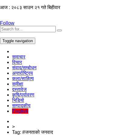
आज : २०८३ साउन २१ गते बिहीवार
Follow
Toggle navigation
समाचार
विचार
संवाद/सम्बोधन
अन्तर्राष्ट्रिय
कला/साहित्य
समीक्षा
दस्तावेज
कृषि/पर्यावरण
भिडियो
सम्पादकीय
English
>
Tag:
#जनताको जनवाद