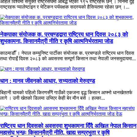
अहिले विश्वमा संयुक्त राष्ट्रसंघमा आबद्ध भएका १९५ राष्ट्रहरू छन् । यिनमा दुई
राष्ट्रहरू प्यालेष्टाइन र भेटिकन पर्यवक्षक सदस्यको हैसियतमा रहेका छन् ।...
नेकपाका संयोजक क. प्रचण्डद्वारा राष्ट्रिय धान दिवस २०८३ को
शुभकामना, किसानमैत्री नीति र कृषि आत्मनिर्भरतामा जोड
काठमाडौँ । नेपाल कम्युनिष्ट पार्टीका संयोजक क. प्रचण्डले राष्ट्रिय धान दिवस
तथा रोपाइँ दिवस २०८३ को अवसरमा सम्पूर्ण किसान तथा नेपाली जनसमुदायमा...
धान : मानव जीवनको आधार, सभ्यताको मेरुदण्ड
बिहानी घामको पहिलो किरणसँगै गाउँको एकजना वृद्ध किसान आफ्नो धानखेततर्फ
लागे । उनी खेतको डिलमा उभिएर केही बेर मौन बसे । हल्का...
राष्ट्रिय धान दिवसको अवसरमा शुभकामना दिँदै अखिल नेपाल किसान
महासंघ भन्छः किसानमैत्री नीति, खाद्य सम्प्रभुता र कृषि