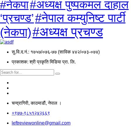
#अध्यक्ष पुष्पकमल दाहाल
#नेकपा
#नेपाल कम्युनिष्ट पार्टी
‘प्रचण्ड’
#अध्यक्ष प्रचण्ड
(नेकपा)
सु.वि.द.नं.: १७५७/०७६-७७ (साविक ४४२/०७३-०७४)
प्रकाशक: श्री प्रकृति मिडिया प्रा. लि.
चन्द्रागिरी, काठमाडाैं, नेपाल ।
+९७७-९८५१२४२६६९
leftreviewonline@gmail.com