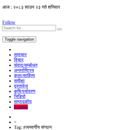
आज : २०८३ साउन २३ गते शनिवार
Follow
Toggle navigation
समाचार
विचार
संवाद/सम्बोधन
अन्तर्राष्ट्रिय
कला/साहित्य
समीक्षा
दस्तावेज
कृषि/पर्यावरण
भिडियो
सम्पादकीय
English
>
Tag:
#जनवर्गीय संगठन