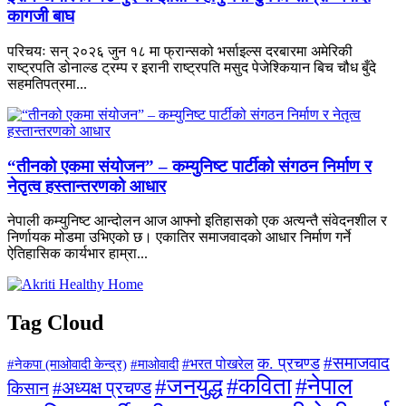
कागजी बाघ
परिचयः सन् २०२६ जुन १८ मा फ्रान्सको भर्साइल्स दरबारमा अमेरिकी
राष्ट्रपति डोनाल्ड ट्रम्प र इरानी राष्ट्रपति मसुद पेजेश्कियान बिच चौध बुँदे
सहमतिपत्रमा...
“तीनको एकमा संयोजन” – कम्युनिष्ट पार्टीको संगठन निर्माण र
नेतृत्व हस्तान्तरणको आधार
नेपाली कम्युनिष्ट आन्दोलन आज आफ्नो इतिहासको एक अत्यन्तै संवेदनशील र
निर्णायक मोडमा उभिएको छ। एकातिर समाजवादको आधार निर्माण गर्ने
ऐतिहासिक कार्यभार हाम्रा...
Tag Cloud
#समाजवाद
क. प्रचण्ड
#माओवादी
#भरत पोखरेल
#नेकपा (माओवादी केन्द्र)
#जनयुद्ध
#कविता
#नेपाल
#अध्यक्ष प्रचण्ड
किसान