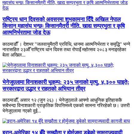
राष्ट्रिय धान दिवसको अवसरमा शुभकामना दिँदै अखिल नेपाल
किसान महासंघ भन्छः किसानमैत्री नीति, खाद्य सम्प्रभुता र कृषि
आत्मनिर्भरतामा जोड देऊ
काठमाडौँ । देशभर "जलवायुमैत्री प्रविधि, धानमा आत्मनिर्भरता र समृद्धि" भन्ने
नारासहित २३औँ राष्ट्रिय धान दिवस तथा रोपाइँ महोत्सव २०८३ मनाइरहेका
बेला अखिल...
भेनेजुएलामा विनाशकारी भूकम्प: २३५ जनाको मृत्यु, ४,३०० घाइते;
सरकारद्वारा उद्धार र राहतको अभियान तीव्र
काठमाडौँ, असार १२ (जुन २६) । भेनेजुएलाले आफ्नो आधुनिक इतिहासकै
सबैभन्दा विनाशकारी प्राकृतिक विपत्तिमध्ये एकको सामना गरिरहेको छ। उत्तरी
भेनेजुएलामा गएको दुई...
इरान-अमेरिका १४ बुँदे सम्झौता र होर्मुजमा डुबेको साम्राज्यवादी