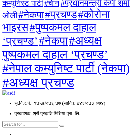
#प्रधानमन्त्री केपी शर्मा
कम्युनिस्ट पार्टी
#चीन
#कोरोना
#प्रचण्ड
#नेकपा
ओली
#पुष्पकमल दाहाल
भाइरस
#अध्यक्ष
#नेकपा
‘प्रचण्ड’
पुष्पकमल दाहाल ‘प्रचण्ड’
#नेपाल कम्युनिष्ट पार्टी (नेकपा)
#अध्यक्ष प्रचण्ड
सु.वि.द.नं.: १७५७/०७६-७७ (साविक ४४२/०७३-०७४)
प्रकाशक: श्री प्रकृति मिडिया प्रा. लि.