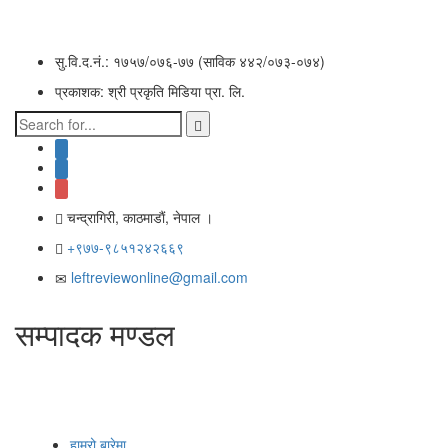
सु.वि.द.नं.: १७५७/०७६-७७ (साविक ४४२/०७३-०७४)
प्रकाशक: श्री प्रकृति मिडिया प्रा. लि.
चन्द्रागिरी, काठमाडाैं, नेपाल ।
+९७७-९८५१२४२६६९
leftreviewonline@gmail.com
सम्पादक मण्डल
हाम्रो बारेमा