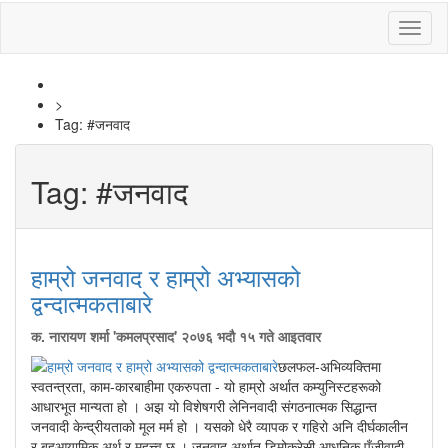
Toggl
naviga
>
Tag:
#जनवाद
Tag:
#जनवाद
हाम्रो जनवाद र हाम्रो अभ्यासको
द्वन्दात्मकताबारे
क. नारायण शर्मा 'कमलप्रसाद'
२०७६ भदौ १५ गते आइतवार
छलफल-अभिव्यक्तिमा
स्वतन्त्रता, काम-कारबाहीमा एकरुपता - यो हाम्रो अर्थात कम्युनिस्टहरूको
आधारभूत मान्यता हो । अझ यो विशेषगरी लेनिनवादी संगठनात्मक सिद्धान्त
जनवादी केन्द्रीयताको मूल मर्म हो । यसको धेरै व्यापक र गहिरो अनि दीर्घकालीन
र बहुआयामिक अर्थ र महत्त्व छ । जनवाद अर्थात् डिमोक्रेसी आधुनिक पुँजीवादी