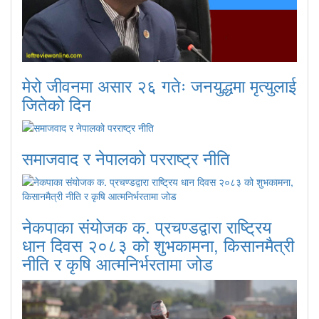
मेरो जीवनमा असार २६ गतेः जनयुद्धमा मृत्युलाई
जितेको दिन
समाजवाद र नेपालको परराष्ट्र नीति
नेकपाका संयोजक क. प्रचण्डद्वारा राष्ट्रिय
धान दिवस २०८३ को शुभकामना, किसानमैत्री
नीति र कृषि आत्मनिर्भरतामा जोड