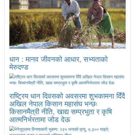
धान : मानव जीवनको आधार, सभ्यताको
मेरुदण्ड
राष्ट्रिय धान दिवसको अवसरमा शुभकामना दिँदै
अखिल नेपाल किसान महासंघ भन्छः
किसानमैत्री नीति, खाद्य सम्प्रभुता र कृषि
आत्मनिर्भरतामा जोड देऊ