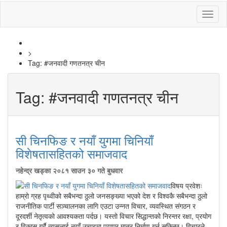
Toggl
naviga
>
Tag:
#जनवादी गणतनत्र चीन
Tag:
#जनवादी गणतनत्र चीन
सी चिनफिङ र नयाँ युगमा चिनियाँ
विशेषतासहितको समाजवाद
नहेन्द्र खड्का
२०८१ साउन ३० गते बुधवार
विषय प्रवेशः
हाम्रो ग्रह पृथ्वीको सबैभन्दा ठुलो जनसङ्ख्या भएको देश र विश्वकै सबैभन्दा ठुलो
राजनीतिक पार्टी सञ्चालनका लागि एउटा उन्नत विचार, व्यवस्थित संगठन र
दूरदर्शी नेतृत्वको आवश्यकता पर्दछ। यस्तो विचार सिद्धान्तको निरन्तर रक्षा, प्रयोग
र विकास गर्दै त्यसलाई नयाँ उचाइमा पुर्‍याएर मात्र निर्माण गर्न सकिन्छ। विचारले