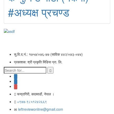
#अध्यक्ष प्रचण्ड
सु.वि.द.नं.: १७५७/०७६-७७ (साविक ४४२/०७३-०७४)
प्रकाशक: श्री प्रकृति मिडिया प्रा. लि.
चन्द्रागिरी, काठमाडाैं, नेपाल ।
+९७७-९८५१२४२६६९
leftreviewonline@gmail.com