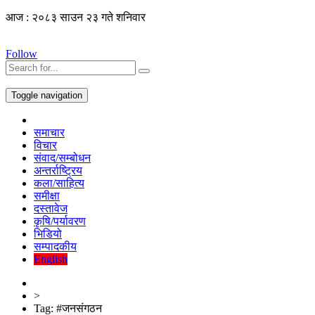
आज : २०८३ साउन २३ गते शनिवार
Follow
Toggle navigation
समाचार
विचार
संवाद/सम्बोधन
अन्तर्राष्ट्रिय
कला/साहित्य
समीक्षा
दस्तावेज
कृषि/पर्यावरण
भिडियो
सम्पादकीय
English
>
Tag:
#जनसंगठन