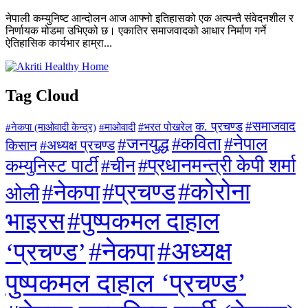
नेपाली कम्युनिष्ट आन्दोलन आज आफ्नो इतिहासको एक अत्यन्तै संवेदनशील र
निर्णायक मोडमा उभिएको छ। एकातिर समाजवादको आधार निर्माण गर्ने
ऐतिहासिक कार्यभार हाम्रा...
Tag Cloud
#समाजवाद
क. प्रचण्ड
#माओवादी
#भरत पोखरेल
#नेकपा (माओवादी केन्द्र)
#जनयुद्ध
#कविता
#नेपाल
#अध्यक्ष प्रचण्ड
किसान
#प्रधानमन्त्री केपी शर्मा
कम्युनिस्ट पार्टी
#चीन
#कोरोना
#प्रचण्ड
#नेकपा
ओली
#पुष्पकमल दाहाल
भाइरस
#अध्यक्ष
#नेकपा
‘प्रचण्ड’
पुष्पकमल दाहाल ‘प्रचण्ड’