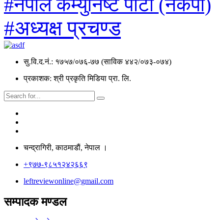
#नेपाल कम्युनिष्ट पार्टी (नेकपा)
#अध्यक्ष प्रचण्ड
सु.वि.द.नं.: १७५७/०७६-७७ (साविक ४४२/०७३-०७४)
प्रकाशक: श्री प्रकृति मिडिया प्रा. लि.
चन्द्रागिरी, काठमाडाैं, नेपाल ।
+९७७-९८५१२४२६६९
leftreviewonline@gmail.com
सम्पादक मण्डल