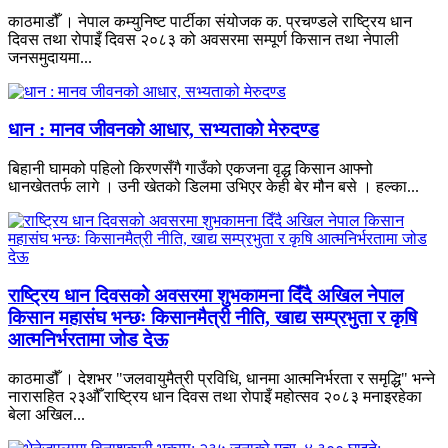
काठमाडौँ । नेपाल कम्युनिष्ट पार्टीका संयोजक क. प्रचण्डले राष्ट्रिय धान
दिवस तथा रोपाइँ दिवस २०८३ को अवसरमा सम्पूर्ण किसान तथा नेपाली
जनसमुदायमा...
धान : मानव जीवनको आधार, सभ्यताको मेरुदण्ड
बिहानी घामको पहिलो किरणसँगै गाउँको एकजना वृद्ध किसान आफ्नो
धानखेततर्फ लागे । उनी खेतको डिलमा उभिएर केही बेर मौन बसे । हल्का...
राष्ट्रिय धान दिवसको अवसरमा शुभकामना दिँदै अखिल नेपाल
किसान महासंघ भन्छः किसानमैत्री नीति, खाद्य सम्प्रभुता र कृषि
आत्मनिर्भरतामा जोड देऊ
काठमाडौँ । देशभर "जलवायुमैत्री प्रविधि, धानमा आत्मनिर्भरता र समृद्धि" भन्ने
नारासहित २३औँ राष्ट्रिय धान दिवस तथा रोपाइँ महोत्सव २०८३ मनाइरहेका
बेला अखिल...