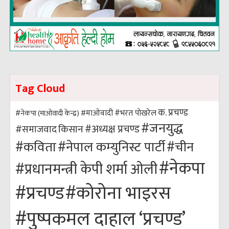
Tag Cloud
क. प्रचण्ड
#भरत पोखरेल
#नेकपा (माओवादी केन्द्र)
#माओवादी
#जनयुद्ध
#अध्यक्ष प्रचण्ड
किसान
#समाजवाद
#कविता
#नेपाल कम्युनिस्ट पार्टी
#चीन
#नेकपा
#प्रधानमन्त्री केपी शर्मा ओली
#कोरोना भाइरस
#प्रचण्ड
#पुष्पकमल दाहाल ‘प्रचण्ड’