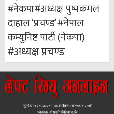
#अध्यक्ष पुष्पकमल
#नेकपा
#नेपाल
दाहाल ‘प्रचण्ड’
कम्युनिष्ट पार्टी (नेकपा)
#अध्यक्ष प्रचण्ड
सु.वि.द.नं.: १७५७/०७६-७७ (साविक ४४२/०७३-०७४)
प्रकाशक: श्री प्रकृति मिडिया प्रा. लि.