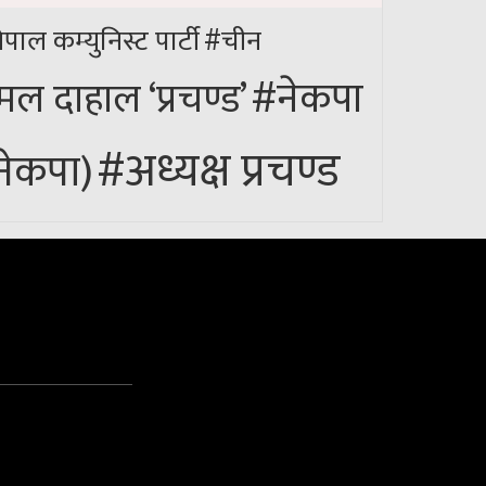
ेपाल कम्युनिस्ट पार्टी
#चीन
#नेकपा
मल दाहाल ‘प्रचण्ड’
#अध्यक्ष प्रचण्ड
(नेकपा)