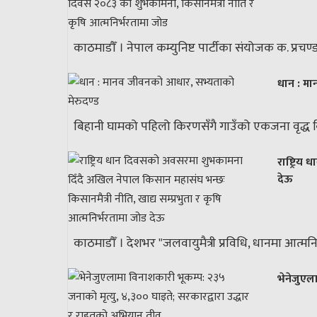
काठमाडौँ । नेपाल कम्युनिष्ट पार्टीका संयोजक क. प्रच
धान : मा
बिहानी घामको पहिलो किरणसँगै गाउँको एकजना वृद्ध क
राष्ट्रि
देऊ
काठमाडौँ । देशभर "जलवायुमैत्री प्रविधि, धानमा आत्मनि
भेनेजुएल