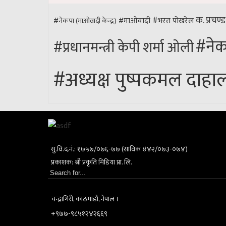
क. प्रचण्ड
#भरत पोखरेल
#नेकपा (माओवादी केन्द्र)
#माओवादी
#नेक
#प्रधानमन्त्री केपी शर्मा ओली
#अध्यक्ष पुष्पकमल दाहाल 
सु.वि.द.नं.: १७५७/०७६-७७ (साविक ४४२/०७३-०७४)
प्रकाशक: श्री प्रकृति मिडिया प्रा. लि.
चन्द्रागिरी, काठमाडाैं, नेपाल ।
+९७७-९८५१२४२६६९