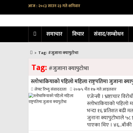
आज : २०८३ साउन २३ गते शनिवार
समाचार
विचार
संवाद/सम्बोधन
>
Tag:
#जुजाना क्यापुटोभा
Tag:
#जुजाना क्यापुटोभा
स्लोभाकियाको पहिलो महिला राष्ट्रपतिमा जुजाना क्या
लेफ्ट रिभ्यु संवाददाता
२०७५ चैत १७ गते आइतवार
एजेन्सी । भ्रष्टाचार विरो
स्लोभाकियाको पहिलो महिल
भन्दा १६ प्रतिशत बढी मत
जुनाना क्यापुटोभाले ५८ प
पाएका थिए । ४६...
बाँकी