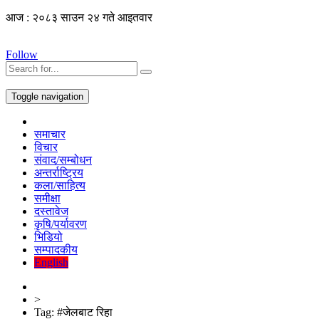
आज : २०८३ साउन २४ गते आइतवार
Follow
Toggle navigation
समाचार
विचार
संवाद/सम्बोधन
अन्तर्राष्ट्रिय
कला/साहित्य
समीक्षा
दस्तावेज
कृषि/पर्यावरण
भिडियो
सम्पादकीय
English
>
Tag:
#जेलबाट रिहा