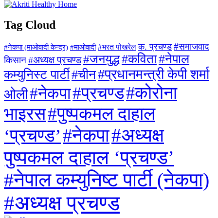
Tag Cloud
#समाजवाद
क. प्रचण्ड
#माओवादी
#भरत पोखरेल
#नेकपा (माओवादी केन्द्र)
#जनयुद्ध
#कविता
#नेपाल
#अध्यक्ष प्रचण्ड
किसान
#प्रधानमन्त्री केपी शर्मा
कम्युनिस्ट पार्टी
#चीन
#कोरोना
#प्रचण्ड
#नेकपा
ओली
#पुष्पकमल दाहाल
भाइरस
#अध्यक्ष
#नेकपा
‘प्रचण्ड’
पुष्पकमल दाहाल ‘प्रचण्ड’
#नेपाल कम्युनिष्ट पार्टी (नेकपा)
#अध्यक्ष प्रचण्ड