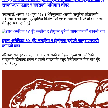
सरकारद्वारा उद्धार र राहतको अभियान तीव्र
काठमाडौँ, असार १२ (जुन २६) । भेनेजुएलाले आफ्नो आधुनिक इतिहासकै
सबैभन्दा विनाशकारी प्राकृतिक विपत्तिमध्ये एकको सामना गरिरहेको छ। उत्तरी
भेनेजुएलामा गएको दुई...
इरान-अमेरिका १४ बुँदे सम्झौता र होर्मुजमा डुबेको साम्राज्यवादी
कागजी बाघ
परिचयः सन् २०२६ जुन १८ मा फ्रान्सको भर्साइल्स दरबारमा अमेरिकी
राष्ट्रपति डोनाल्ड ट्रम्प र इरानी राष्ट्रपति मसुद पेजेश्कियान बिच चौध बुँदे
सहमतिपत्रमा...