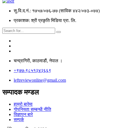
सु.वि.द.नं.: १७५७/०७६-७७ (साविक ४४२/०७३-०७४)
प्रकाशक: श्री प्रकृति मिडिया प्रा. लि.
चन्द्रागिरी, काठमाडाैं, नेपाल ।
+९७७-९८५१२४२६६९
leftreviewonline@gmail.com
सम्पादक मण्डल
हाम्रो बारेमा
गोपनियता सम्बन्धी नीति
विज्ञापन बारे
सम्पर्क