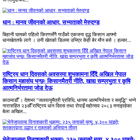
धान : मानव जीवनको आधार, सभ्यताको मेरुदण्ड
बिहानी घामको पहिलो किरणसँगै गाउँको एकजना वृद्ध किसान आफ्नो
धानखेततर्फ लागे । उनी खेतको डिलमा उभिएर केही बेर मौन बसे । हल्का...
राष्ट्रिय धान दिवसको अवसरमा शुभकामना दिँदै अखिल नेपाल
किसान महासंघ भन्छः किसानमैत्री नीति, खाद्य सम्प्रभुता र कृषि
आत्मनिर्भरतामा जोड देऊ
काठमाडौँ । देशभर "जलवायुमैत्री प्रविधि, धानमा आत्मनिर्भरता र समृद्धि" भन्ने
नारासहित २३औँ राष्ट्रिय धान दिवस तथा रोपाइँ महोत्सव २०८३ मनाइरहेका
बेला अखिल...
भेनेजुएलामा विनाशकारी भूकम्प: २३५ जनाको मृत्यु, ४,३०० घाइते;