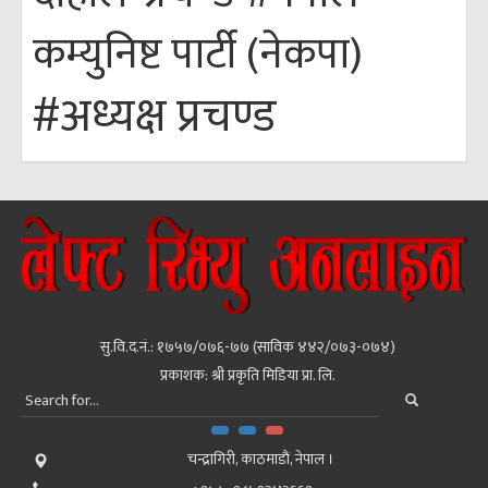
कम्युनिष्ट पार्टी (नेकपा)
#अध्यक्ष प्रचण्ड
सु.वि.द.नं.: १७५७/०७६-७७ (साविक ४४२/०७३-०७४)
प्रकाशक: श्री प्रकृति मिडिया प्रा. लि.
चन्द्रागिरी, काठमाडाैं, नेपाल ।