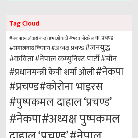
Tag Cloud
क. प्रचण्ड
#भरत पोखरेल
#नेकपा (माओवादी केन्द्र)
#माओवादी
#जनयुद्ध
#अध्यक्ष प्रचण्ड
किसान
#समाजवाद
#कविता
#नेपाल कम्युनिस्ट पार्टी
#चीन
#नेकपा
#प्रधानमन्त्री केपी शर्मा ओली
#कोरोना भाइरस
#प्रचण्ड
#पुष्पकमल दाहाल ‘प्रचण्ड’
#अध्यक्ष पुष्पकमल
#नेकपा
#नेपाल
दाहाल ‘प्रचण्ड’