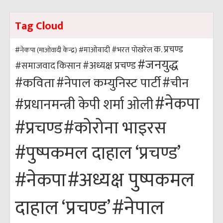
Tag Cloud
क. प्रचण्ड
#भरत पोखरेल
#नेकपा (माओवादी केन्द्र)
#माओवादी
#जनयुद्ध
#अध्यक्ष प्रचण्ड
किसान
#समाजवाद
#कविता
#नेपाल कम्युनिस्ट पार्टी
#चीन
#नेकपा
#प्रधानमन्त्री केपी शर्मा ओली
#कोरोना भाइरस
#प्रचण्ड
#पुष्पकमल दाहाल ‘प्रचण्ड’
#अध्यक्ष पुष्पकमल
#नेकपा
#नेपाल
दाहाल ‘प्रचण्ड’