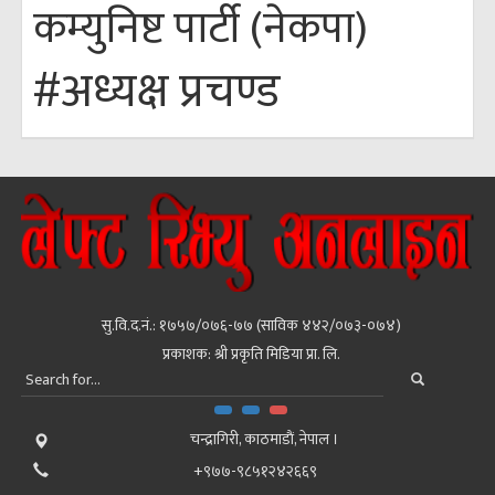
कम्युनिष्ट पार्टी (नेकपा)
#अध्यक्ष प्रचण्ड
सु.वि.द.नं.: १७५७/०७६-७७ (साविक ४४२/०७३-०७४)
प्रकाशक: श्री प्रकृति मिडिया प्रा. लि.
चन्द्रागिरी, काठमाडाैं, नेपाल ।
+९७७-९८५१२४२६६९