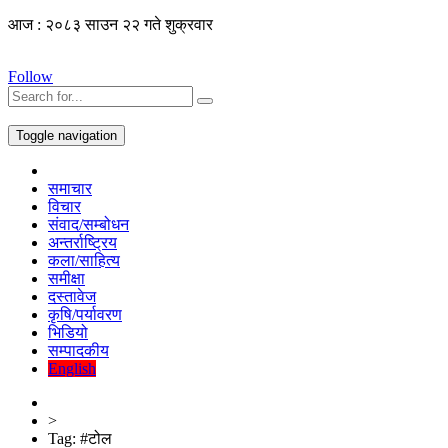
आज : २०८३ साउन २२ गते शुक्रवार
Follow
Toggle navigation
समाचार
विचार
संवाद/सम्बोधन
अन्तर्राष्ट्रिय
कला/साहित्य
समीक्षा
दस्तावेज
कृषि/पर्यावरण
भिडियो
सम्पादकीय
English
>
Tag:
#टोल