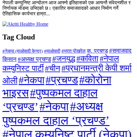
नेपाली कम्युनिष्ट आन्दोलन आज आफ्नो इतिहासको एक अत्यन्तै संवेदनशील र
निर्णायक मोडमा उभिएको छ। एकातिर समाजवादको आधार निर्माण गर्ने
ऐतिहासिक कार्यभार हाम्रा...
Tag Cloud
#समाजवाद
क. प्रचण्ड
#माओवादी
#भरत पोखरेल
#नेकपा (माओवादी केन्द्र)
#जनयुद्ध
#कविता
#नेपाल
#अध्यक्ष प्रचण्ड
किसान
#प्रधानमन्त्री केपी शर्मा
कम्युनिस्ट पार्टी
#चीन
#कोरोना
#प्रचण्ड
#नेकपा
ओली
#पुष्पकमल दाहाल
भाइरस
#अध्यक्ष
#नेकपा
‘प्रचण्ड’
पुष्पकमल दाहाल ‘प्रचण्ड’
#नेपाल कम्युनिष्ट पार्टी (नेकपा)