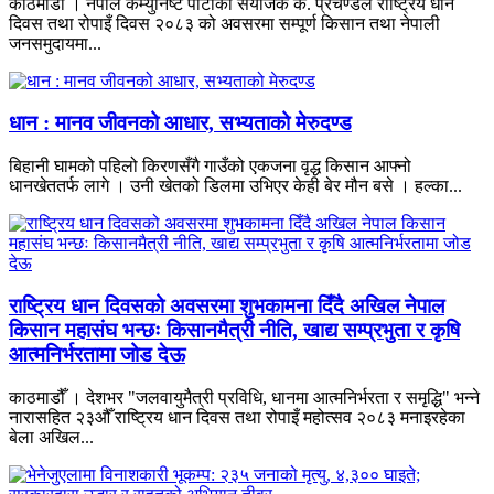
काठमाडौँ । नेपाल कम्युनिष्ट पार्टीका संयोजक क. प्रचण्डले राष्ट्रिय धान
दिवस तथा रोपाइँ दिवस २०८३ को अवसरमा सम्पूर्ण किसान तथा नेपाली
जनसमुदायमा...
धान : मानव जीवनको आधार, सभ्यताको मेरुदण्ड
बिहानी घामको पहिलो किरणसँगै गाउँको एकजना वृद्ध किसान आफ्नो
धानखेततर्फ लागे । उनी खेतको डिलमा उभिएर केही बेर मौन बसे । हल्का...
राष्ट्रिय धान दिवसको अवसरमा शुभकामना दिँदै अखिल नेपाल
किसान महासंघ भन्छः किसानमैत्री नीति, खाद्य सम्प्रभुता र कृषि
आत्मनिर्भरतामा जोड देऊ
काठमाडौँ । देशभर "जलवायुमैत्री प्रविधि, धानमा आत्मनिर्भरता र समृद्धि" भन्ने
नारासहित २३औँ राष्ट्रिय धान दिवस तथा रोपाइँ महोत्सव २०८३ मनाइरहेका
बेला अखिल...