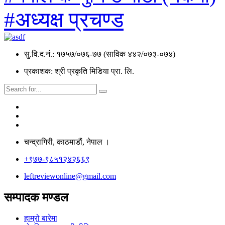
#अध्यक्ष प्रचण्ड
सु.वि.द.नं.: १७५७/०७६-७७ (साविक ४४२/०७३-०७४)
प्रकाशक: श्री प्रकृति मिडिया प्रा. लि.
चन्द्रागिरी, काठमाडाैं, नेपाल ।
+९७७-९८५१२४२६६९
leftreviewonline@gmail.com
सम्पादक मण्डल
हाम्रो बारेमा