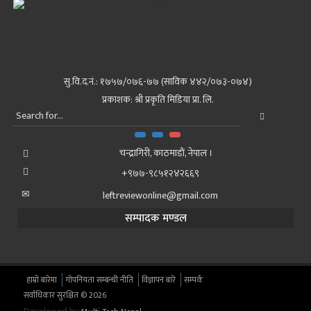
सु.वि.द.नं.: १७५७/०७६-७७ (साविक ४४२/०७३-०७४)
प्रकाशक: श्री प्रकृति मिडिया प्रा. लि.
चन्द्रागिरी, काठमाडाैं, नेपाल ।
+९७७-९८५१२४२६६९
leftreviewonline@gmail.com
सम्पादक मण्डल
हाम्रो बारेमा
गोपनियता सम्बन्धी नीति
विज्ञापन बारे
सम्पर्क
सर्वाधिकार सुरक्षित © 2026