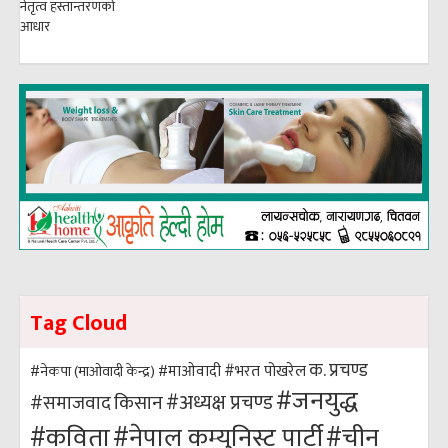
Tag Cloud
क. प्रचण्ड
#भरत पोखरेल
#नेकपा (माओवादी केन्द्र)
#माओवादी
#जनयुद्ध
#अध्यक्ष प्रचण्ड
किसान
#समाजवाद
#कविता
#नेपाल कम्युनिस्ट पार्टी
#चीन