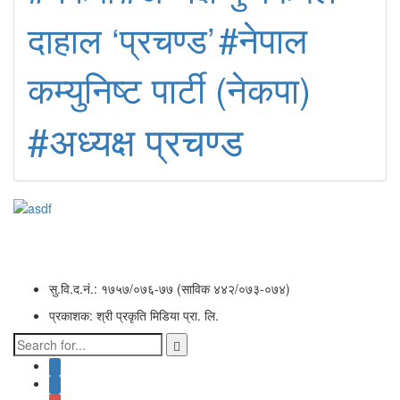
#नेपाल
दाहाल ‘प्रचण्ड’
कम्युनिष्ट पार्टी (नेकपा)
#अध्यक्ष प्रचण्ड
सु.वि.द.नं.: १७५७/०७६-७७ (साविक ४४२/०७३-०७४)
प्रकाशक: श्री प्रकृति मिडिया प्रा. लि.