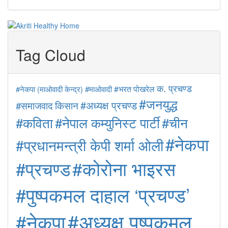
Tag Cloud
क. प्रचण्ड
#माओवादी
#भरत पोखरेल
#नेकपा (माओवादी केन्द्र)
#जनयुद्ध
#अध्यक्ष प्रचण्ड
#समाजवाद
किसान
#कविता
#नेपाल कम्युनिस्ट पार्टी
#चीन
#नेकपा
#प्रधानमन्त्री केपी शर्मा ओली
#कोरोना भाइरस
#प्रचण्ड
#पुष्पकमल दाहाल ‘प्रचण्ड’
#अध्यक्ष पुष्पकमल
#नेकपा