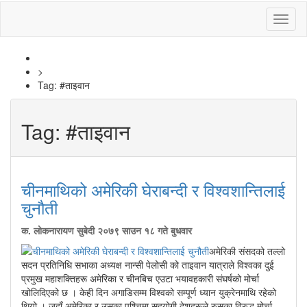
Toggl
naviga
>
Tag:
#ताइवान
Tag:
#ताइवान
चीनमाथिको अमेरिकी घेराबन्दी र विश्वशान्तिलाई
चुनौती
क. लोकनारायण सुबेदी
२०७९ साउन १८ गते बुधवार
अमेरिकी संसदको तल्लो
सदन प्रतिनिधि सभाका अध्यक्ष नान्सी पेलोसी को ताइवान यात्राले विश्वका दुई
प्रमुख महाशक्तिहरू अमेरिका र चीनबिच एउटा भयावहकारी संघर्षको मोर्चा
खोलिदिएको छ । केही दिन अगाडिसम्म विश्वको सम्पूर्ण ध्यान युक्रेनमाथि रहेको
थियो । जहाँ अमेरिका र उसका पश्चिमा सहयोगी देशहरूले रुसका विरुद्ध मोर्चा