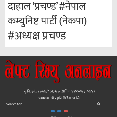
#नेपाल
दाहाल ‘प्रचण्ड’
कम्युनिष्ट पार्टी (नेकपा)
#अध्यक्ष प्रचण्ड
सु.वि.द.नं.: १७५७/०७६-७७ (साविक ४४२/०७३-०७४)
प्रकाशक: श्री प्रकृति मिडिया प्रा. लि.