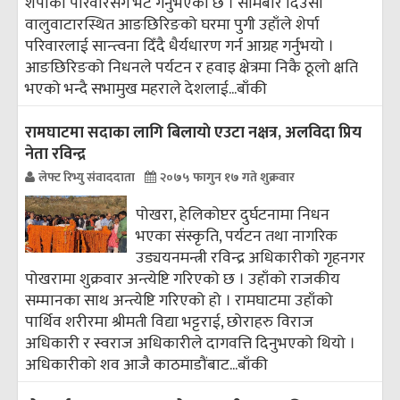
शेर्पाका परिवारसँग भेट गर्नुभएको छ । सोमबार दिउँसो
वालुवाटारस्थित आङछिरिङको घरमा पुगी उहाँले शेर्पा
परिवारलाई सान्त्वना दिँदै धैर्यधारण गर्न आग्रह गर्नुभयो ।
आङछिरिङको निधनले पर्यटन र हवाइ क्षेत्रमा निकै ठूलो क्षति
भएको भन्दै सभामुख महराले देशलाई...
बाँकी
रामघाटमा सदाका लागि बिलायाे एउटा नक्षत्र, अलविदा प्रिय
नेता रविन्द्र
लेफ्ट रिभ्यु संवाददाता
२०७५ फागुन १७ गते शुक्रवार
पोखरा, हेलिकोप्टर दुर्घटनामा निधन
भएका संस्कृति, पर्यटन तथा नागरिक
उड्ययनमन्त्री रविन्द्र अधिकारीको गृहनगर
पोखरामा शुक्रवार अन्त्येष्टि गरिएको छ । उहाँको राजकीय
सम्मानका साथ अन्त्येष्टि गरिएको हो । रामघाटमा उहाँको
पार्थिव शरीरमा श्रीमती विद्या भट्टराई, छोराहरु विराज
अधिकारी र स्वराज अधिकारीले दागवत्ति दिनुभएको थियो ।
अधिकारीको शव आजै काठमाडौंबाट...
बाँकी