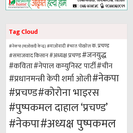
Tag Cloud
क. प्रचण्ड
#भरत पोखरेल
#नेकपा (माओवादी केन्द्र)
#माओवादी
#जनयुद्ध
#अध्यक्ष प्रचण्ड
किसान
#समाजवाद
#कविता
#नेपाल कम्युनिस्ट पार्टी
#चीन
#नेकपा
#प्रधानमन्त्री केपी शर्मा ओली
#कोरोना भाइरस
#प्रचण्ड
#पुष्पकमल दाहाल ‘प्रचण्ड’
#अध्यक्ष पुष्पकमल
#नेकपा