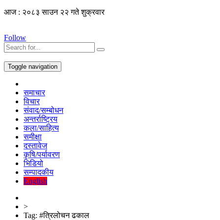
आज : २०८३ साउन २२ गते शुक्रवार
Follow
Toggle navigation
समाचार
विचार
संवाद/सम्बोधन
अन्तर्राष्ट्रिय
कला/साहित्य
समीक्षा
दस्तावेज
कृषि/पर्यावरण
भिडियो
सम्पादकीय
English
>
Tag:
#त्रिलोचन ढकाल