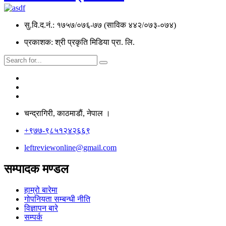
सु.वि.द.नं.: १७५७/०७६-७७ (साविक ४४२/०७३-०७४)
प्रकाशक: श्री प्रकृति मिडिया प्रा. लि.
चन्द्रागिरी, काठमाडाैं, नेपाल ।
+९७७-९८५१२४२६६९
leftreviewonline@gmail.com
सम्पादक मण्डल
हाम्रो बारेमा
गोपनियता सम्बन्धी नीति
विज्ञापन बारे
सम्पर्क