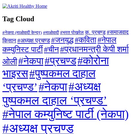
Tag Cloud
#समाजवाद
क. प्रचण्ड
#माओवादी
#भरत पोखरेल
#नेकपा (माओवादी केन्द्र)
#जनयुद्ध
#कविता
#नेपाल
#अध्यक्ष प्रचण्ड
किसान
#प्रधानमन्त्री केपी शर्मा
कम्युनिस्ट पार्टी
#चीन
#कोरोना
#प्रचण्ड
#नेकपा
ओली
#पुष्पकमल दाहाल
भाइरस
#अध्यक्ष
#नेकपा
‘प्रचण्ड’
पुष्पकमल दाहाल ‘प्रचण्ड’
#नेपाल कम्युनिष्ट पार्टी (नेकपा)
#अध्यक्ष प्रचण्ड