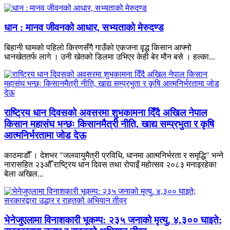
धान : मानव जीवनको आधार, सभ्यताको मेरुदण्ड
बिहानी घामको पहिलो किरणसँगै गाउँको एकजना वृद्ध किसान आफ्नो
धानखेततर्फ लागे । उनी खेतको डिलमा उभिएर केही बेर मौन बसे । हल्का...
राष्ट्रिय धान दिवसको अवसरमा शुभकामना दिँदै अखिल नेपाल
किसान महासंघ भन्छः किसानमैत्री नीति, खाद्य सम्प्रभुता र कृषि
आत्मनिर्भरतामा जोड देऊ
काठमाडौँ । देशभर "जलवायुमैत्री प्रविधि, धानमा आत्मनिर्भरता र समृद्धि" भन्ने
नारासहित २३औँ राष्ट्रिय धान दिवस तथा रोपाइँ महोत्सव २०८३ मनाइरहेका
बेला अखिल...
भेनेजुएलामा विनाशकारी भूकम्प: २३५ जनाको मृत्यु, ४,३०० घाइते;